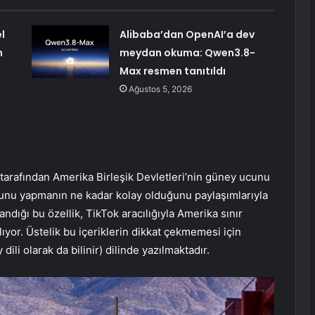
l
Alibaba’dan OpenAI’a dev
n
meydan okuma: Qwen3.8-
Max resmen tanıtıldı
Ağustos 5, 2026
 tarafından Amerika Birleşik Devletleri’nin güney ucunu
ar bunu yapmanın ne kadar kolay olduğunu paylaşımlarıyla
ndığı bu özellik, TikTok aracılığıyla Amerika sınır
ıyor. Üstelik bu içeriklerin dikkat çekmemesi için
 dili olarak da bilinir) dilinde yazılmaktadır.