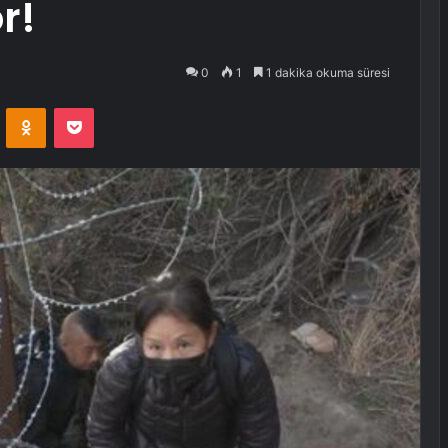
r!
0
1
1 dakika okuma süresi
VKontakte
Odnoklassniki
Pocket