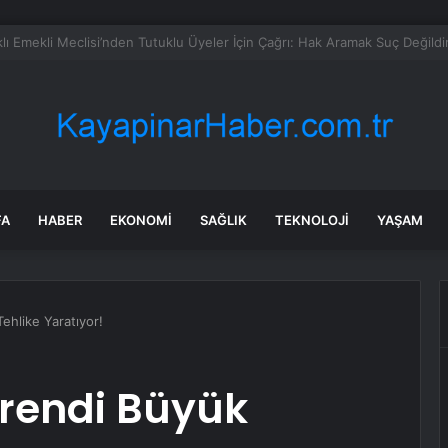
anada enerji ticareti değeri 2025’te artan gaz fiyatlarıyla yükseldi
FA
HABER
EKONOMI
SAĞLIK
TEKNOLOJI
YAŞAM
ehlike Yaratıyor!
Trendi Büyük