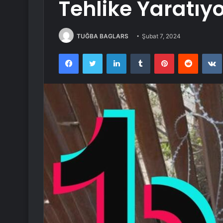
Tehlike Yaratıyo
TUĞBA BAGLARS
Şubat 7, 2024
Facebook
Twitter
LinkedIn
Tumblr
Pinterest
Reddit