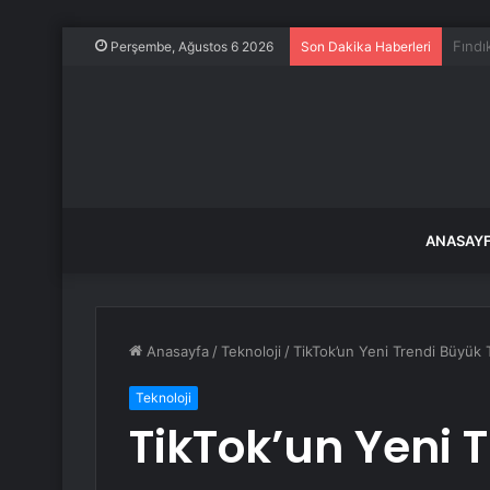
ABD-K
Perşembe, Ağustos 6 2026
Son Dakika Haberleri
ANASAY
Anasayfa
/
Teknoloji
/
TikTok’un Yeni Trendi Büyük T
Teknoloji
TikTok’un Yeni 