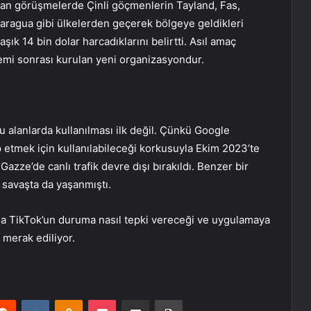
pılan görüşmelerde Çinli göçmenlerin Tayland, Fas,
aragua gibi ülkelerden geçerek bölgeye geldikleri
laşık 14 bin dolar harcadıklarını belirtti. Asıl amaç
demi sonrası kurulan yeni organizasyondur.
u alanlarda kullanılması ilk değil. Çünkü Google
p etmek için kullanılabileceği korkusuyla Ekim 2023’te
 Gazze’de canlı trafik devre dışı bırakıldı. Benzer bir
savaşta da yaşanmıştı.
da TikTok’un duruma nasıl tepki vereceği ve uygulamaya
 merak ediliyor.
erest
Reddit
VKontakte
Odnoklassniki
Pocket
E-Posta ile paylaş
Yazdır