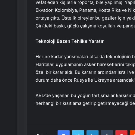
vefat eden kişilerle röportaj bile yapılmış. Ya
Ekvador, Kolombiya, Panama, Kosta Rika ve Nik
ortaya çıktı. Üstelik bireyler bu geziler için yak
Çin’deki baskı, güçlü çalışma koşulları ve pan
Teknoloji Bazen Tehlike Yaratır
Her ne kadar yansımaları olsa da teknolojinin b
Haritalar, uygulamanın asker hareketlerini taki
özel bir karar aldı. Bu kararın ardından İsrail ve
durum daha önce Rusya ile Ukrayna arasındaki 
ABD’de yaşanan bu yoğun tartışmalar karşısın
herhangi bir kısıtlama getirip getirmeyeceği de
Facebook
Twitter
LinkedIn
Tumblr
Pint