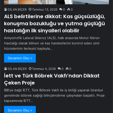
DİLAN BİÇER
Temmuz 13, 2026
0
0
ALS belirtilerine dikkat: Kas güçsüzlüğü,
konuşma bozukluğu ve yutma güçlüğü
hastalığın ilk sinyalleri olabilir
Amiyotrofik Lateral Skleroz (ALS), halk arasında Motor Nöron
Hastalığı olarak bilinen ve kas hareketlerini kontrol eden sinir
hücrelerinin ilerleyici kaybıyla…
Devamını Oku »
DİLAN BİÇER
Temmuz 4, 2026
0
0
İett ve Türk Böbrek Vakfı’ndan Dikkat
Çeken Proje
İBB'ye bağlı İETT, Türk Böbrek Vakfı ile iş birliği yaparak İstanbul
genelinde böbrek sağlığı bilinçlendirme çalışmaları başlattı. Proje
kapsamında İETT…
Devamını Oku »