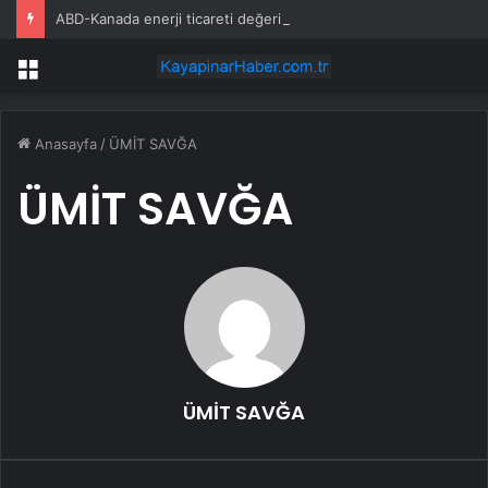
ABD-Kanada enerji ticareti değeri 2025’te artan gaz fiyatlarıyla yükseldi
Menü
Anasayfa
/
ÜMİT SAVĞA
ÜMİT SAVĞA
ÜMİT SAVĞA