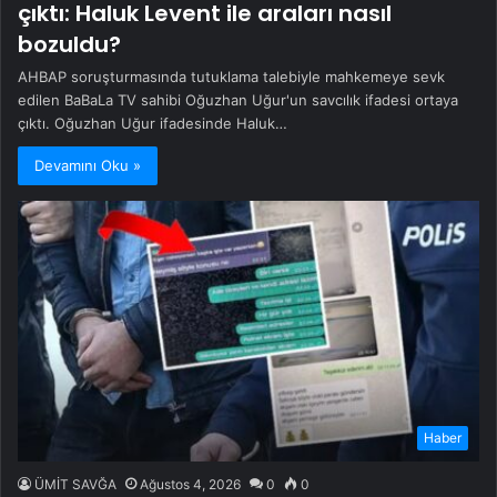
çıktı: Haluk Levent ile araları nasıl
bozuldu?
AHBAP soruşturmasında tutuklama talebiyle mahkemeye sevk
edilen BaBaLa TV sahibi Oğuzhan Uğur'un savcılık ifadesi ortaya
çıktı. Oğuzhan Uğur ifadesinde Haluk…
Devamını Oku »
Haber
ÜMİT SAVĞA
Ağustos 4, 2026
0
0