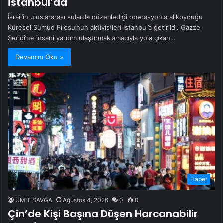
İstanbul’da
İsrail’in uluslararası sularda düzenlediği operasyonla alıkoyduğu
Küresel Sumud Filosu’nun aktivistleri İstanbul’a getirildi. Gazze
Şeridi’ne insani yardım ulaştırmak amacıyla yola çıkan…
Devamını Oku »
Haber
ÜMİT SAVĞA
Ağustos 4, 2026
0
0
Çin’de Kişi Başına Düşen Harcanabilir