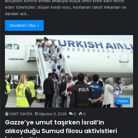
Bütçesini kontrol etmek amacıyla düşük limitli kredi kartı tercih
eden tüketiciler; düşen kredi notu, kısıtlanan taksit imkanları ve
daralan acil…
Devamını Oku »
Haber
ÜMİT SAVĞA
Ağustos 5, 2026
0
0
Gazze’ye umut taşırken İsrail’in
alıkoyduğu Sumud filosu aktivistleri