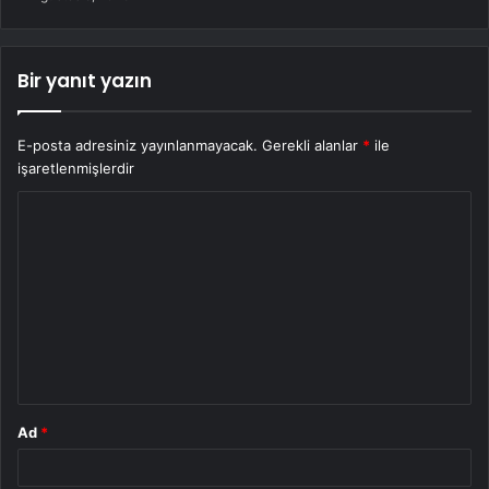
Bir yanıt yazın
E-posta adresiniz yayınlanmayacak.
Gerekli alanlar
*
ile
işaretlenmişlerdir
Y
o
r
u
m
*
Ad
*