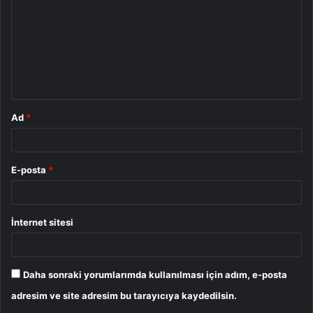
r
u
m
*
Ad
*
E-posta
*
İnternet sitesi
Daha sonraki yorumlarımda kullanılması için adım, e-posta
adresim ve site adresim bu tarayıcıya kaydedilsin.