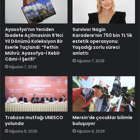
Ayasofya’nın Yeniden
Survivor Nagin
İbadete Açilmasinin 6’Nci
Karadere’nin 750 bin TL’lik
Yil Dönümü Koleksiyon Bir
estetik operasyonu:
Eserle Taçlandi: “Fethin
Yaşadığı zorlu süreci
Mührü: Ayasofya-İ Kebîr
anlattı
Câmi-İ Şerîfi”
Ağustos 7, 2026
Ağustos 7, 2026
Trabzon mutfağı UNESCO
Mersin’de çocuklar bilimle
yolunda
buluşuyor
Ağustos 6, 2026
Ağustos 6, 2026