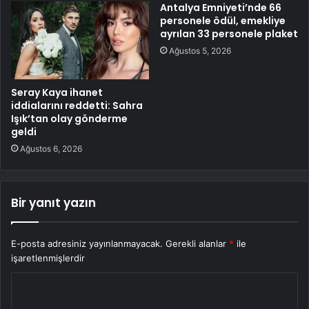
Antalya Emniyeti’nde 66
personele ödül, emekliye
ayrılan 33 personele plaket
Ağustos 5, 2026
Seray Kaya ihanet
iddialarını reddetti: Sahra
Işık’tan olay gönderme
geldi
Ağustos 6, 2026
Bir yanıt yazın
E-posta adresiniz yayınlanmayacak.
Gerekli alanlar
*
ile
işaretlenmişlerdir
Y
o