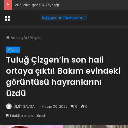
Esnaf odalarından ortak açıklama
Menü
Anasayfa
/
Yaşam
Yaşam
Tuluğ Çizgen’in son hali
ortaya çıktı! Bakım evindeki
görüntüsü hayranlarını
üzdü
ÜMİT SAVĞA
Kasım 30, 2025
0
0
1 dakika okuma süresi