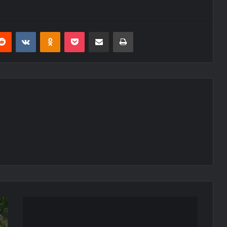
erest
Reddit
VKontakte
Odnoklassniki
Pocket
E-Posta ile paylaş
Yazdır