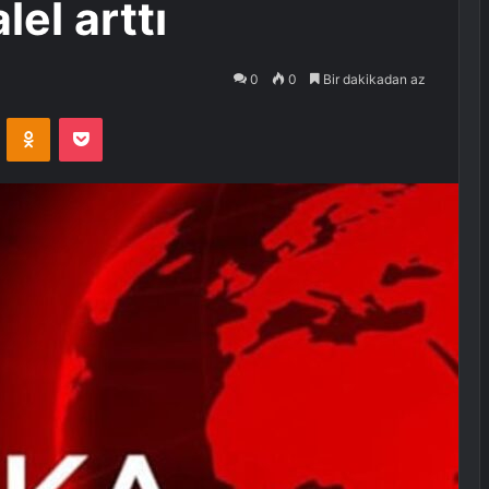
lel arttı
0
0
Bir dakikadan az
VKontakte
Odnoklassniki
Pocket