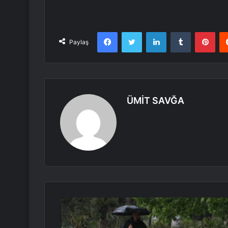
Facebook
Twitter
LinkedIn
Tumblr
Pint
Paylaş
ÜMİT SAVĞA