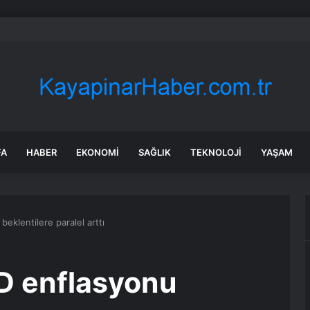
anada enerji ticareti değeri 2025’te artan gaz fiyatlarıyla yükseldi
FA
HABER
EKONOMI
SAĞLIK
TEKNOLOJI
YAŞAM
eklentilere paralel arttı
D enflasyonu