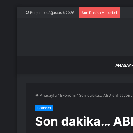
ABD-K
Perşembe, Ağustos 6 2026
Son Dakika Haberleri
ANASAY
Anasayfa
/
Ekonomi
/
Son dakika… ABD enflasyonu b
Ekonomi
Son dakika… AB