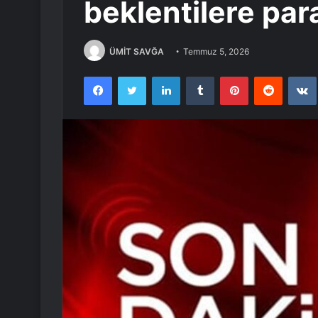
beklentilere para
ÜMİT SAVĞA
Temmuz 5, 2026
Facebook
Twitter
LinkedIn
Tumblr
Pinterest
Reddit