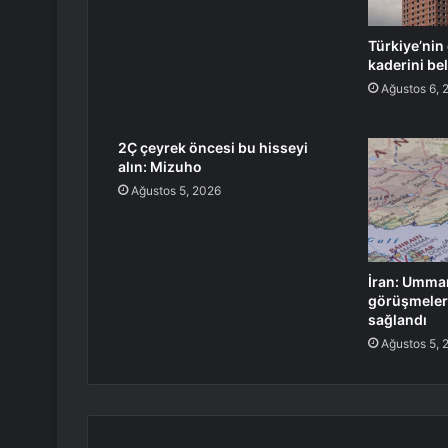
Türkiye’nin 
kaderini be
Ağustos 6, 
2Ç çeyrek öncesi bu hisseyi
alın: Mizuho
Ağustos 5, 2026
İran: Umma
görüşmeler
sağlandı
Ağustos 5, 