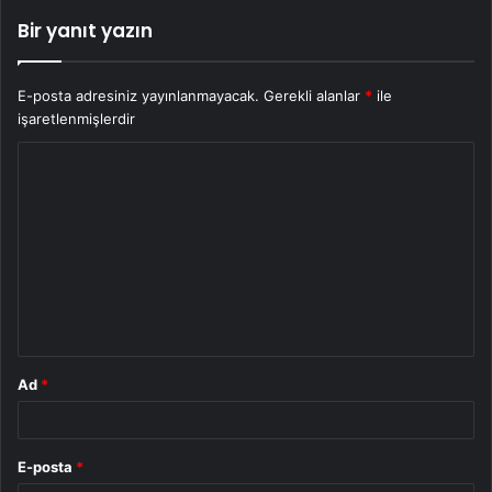
Bir yanıt yazın
E-posta adresiniz yayınlanmayacak.
Gerekli alanlar
*
ile
işaretlenmişlerdir
Y
o
r
u
m
*
Ad
*
E-posta
*