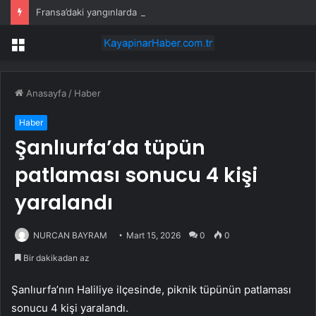
Fransa’daki yangınlarda 4 itfaiye eri hayatını kaybetti
Menü
Anasayfa
/
Haber
Haber
Şanlıurfa’da tüpün
patlaması sonucu 4 kişi
yaralandı
NURCAN BAYRAM
Mart 15, 2026
0
0
Bir dakikadan az
Şanlıurfa’nın Haliliye ilçesinde, piknik tüpünün patlaması
sonucu 4 kişi yaralandı.