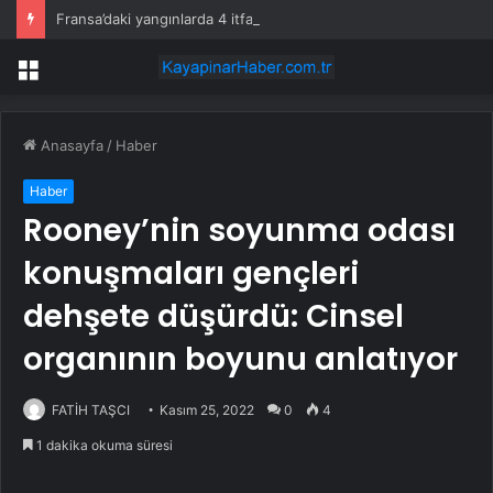
Fransa’daki yangınlarda 4 itfaiye eri hayatını kaybetti
Menü
Anasayfa
/
Haber
Haber
Rooney’nin soyunma odası
konuşmaları gençleri
dehşete düşürdü: Cinsel
organının boyunu anlatıyor
FATİH TAŞCI
Kasım 25, 2022
0
4
1 dakika okuma süresi