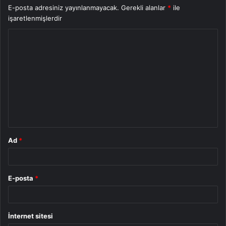
E-posta adresiniz yayınlanmayacak.
Gerekli alanlar
*
ile
işaretlenmişlerdir
Y
o
r
u
m
*
Ad
*
E-posta
*
İnternet sitesi