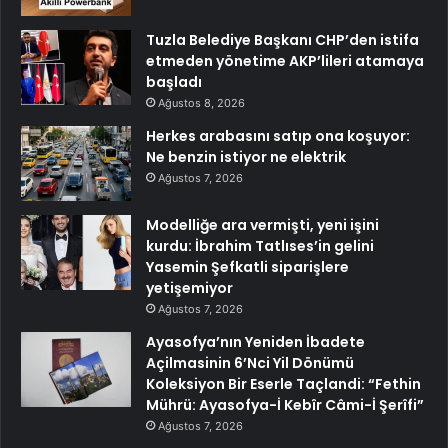
Tuzla Belediye Başkanı CHP’den istifa
etmeden yönetime AKP’lileri atamaya
başladı
Ağustos 8, 2026
Herkes arabasını satıp ona koşuyor:
Ne benzin istiyor ne elektrik
Ağustos 7, 2026
Modelliğe ara vermişti, yeni işini
kurdu: İbrahim Tatlıses’in gelini
Yasemin Şefkatli siparişlere
yetişemiyor
Ağustos 7, 2026
Ayasofya’nın Yeniden İbadete
Açilmasinin 6’Nci Yil Dönümü
Koleksiyon Bir Eserle Taçlandi: “Fethin
Mührü: Ayasofya-İ Kebîr Câmi-İ Şerîfi”
Ağustos 7, 2026