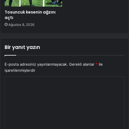
Tosuncuk kesenin ağzını
açtı
Ağustos 8, 2026
Bir yanıt yazın
E-posta adresiniz yayınlanmayacak.
Gerekli alanlar
*
ile
işaretlenmişlerdir
Y
o
r
u
m
*