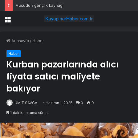
Vücudun gençlik kaynağı
Menü
Anasayfa
/
Haber
Haber
Kurban pazarlarında alıcı
fiyata satıcı maliyete
bakıyor
ÜMİT SAVĞA
Haziran 1, 2025
0
0
1 dakika okuma süresi