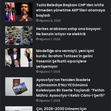
Tuzla Belediye Başkanı CHP’den istifa
etmeden yönetime AKP’lileri atamaya
başladı
Ağustos 8, 2026
Herkes arabasını satıp ona koşuyor:
Ne benzin istiyor ne elektrik
Ağustos 7, 2026
Modelliğe ara vermişti, yeni işini
kurdu: İbrahim Tatlıses’in gelini
Yasemin Şefkatli siparişlere
yetişemiyor
Ağustos 7, 2026
Ayasofya’nın Yeniden İbadete
Açilmasinin 6’Nci Yil Dönümü
Koleksiyon Bir Eserle Taçlandi: “Fethin
Mührü: Ayasofya-İ Kebîr Câmi-İ Şerîfi”
Ağustos 7, 2026
Çin, 2026-2030 Dönemi İçin