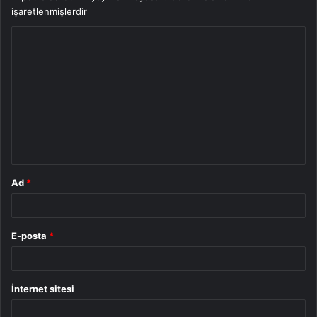
işaretlenmişlerdir
Y
o
r
u
m
*
Ad
*
E-posta
*
İnternet sitesi