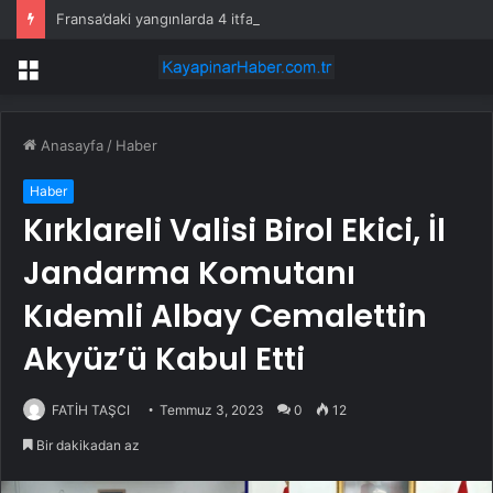
Fransa’daki yangınlarda 4 itfaiye eri hayatını kaybetti
Menü
Anasayfa
/
Haber
Haber
Kırklareli Valisi Birol Ekici, İl
Jandarma Komutanı
Kıdemli Albay Cemalettin
Akyüz’ü Kabul Etti
FATİH TAŞCI
Temmuz 3, 2023
0
12
Bir dakikadan az