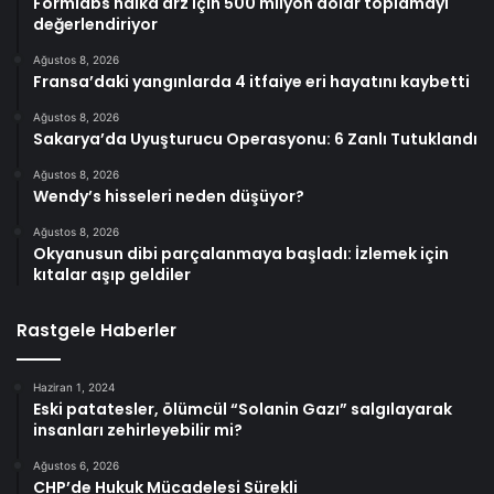
Formlabs halka arz için 500 milyon dolar toplamayı
değerlendiriyor
Ağustos 8, 2026
Fransa’daki yangınlarda 4 itfaiye eri hayatını kaybetti
Ağustos 8, 2026
Sakarya’da Uyuşturucu Operasyonu: 6 Zanlı Tutuklandı
Ağustos 8, 2026
Wendy’s hisseleri neden düşüyor?
Ağustos 8, 2026
Okyanusun dibi parçalanmaya başladı: İzlemek için
kıtalar aşıp geldiler
Rastgele Haberler
Haziran 1, 2024
Eski patatesler, ölümcül “Solanin Gazı” salgılayarak
insanları zehirleyebilir mi?
Ağustos 6, 2026
CHP’de Hukuk Mücadelesi Sürekli