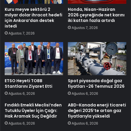
Kuru meyve sektörü 2
Honda, Nisan-Haziran
milyar dolar ihracat hedefi
2026 çeyreğinde net karını
için Ankara’dan destek
iki kattan fazla artırdı
istedi
Ağustos 7, 2026
Ağustos 7, 2026
ETSO Heyeti TOBB
Spot piyasada doğal gaz
Stantlarını Ziyaret Etti
fiyatları -26 Temmuz 2026
Ağustos 6, 2026
Ağustos 6, 2026
Fındıklı Emekli Meclisi’nden
ABD-Kanada enerji ticareti
Tutuklu Üyeler İçin Çağrı:
değeri 2025’te artan gaz
Hak Aramak Suç Değildir
fiyatlarıyla yükseldi
Ağustos 6, 2026
Ağustos 6, 2026