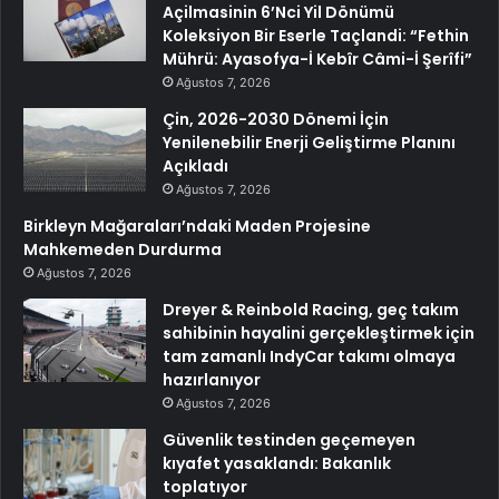
Açilmasinin 6’Nci Yil Dönümü
Koleksiyon Bir Eserle Taçlandi: “Fethin
Mührü: Ayasofya-İ Kebîr Câmi-İ Şerîfi”
Ağustos 7, 2026
Çin, 2026-2030 Dönemi İçin
Yenilenebilir Enerji Geliştirme Planını
Açıkladı
Ağustos 7, 2026
Birkleyn Mağaraları’ndaki Maden Projesine
Mahkemeden Durdurma
Ağustos 7, 2026
Dreyer & Reinbold Racing, geç takım
sahibinin hayalini gerçekleştirmek için
tam zamanlı IndyCar takımı olmaya
hazırlanıyor
Ağustos 7, 2026
Güvenlik testinden geçemeyen
kıyafet yasaklandı: Bakanlık
toplatıyor