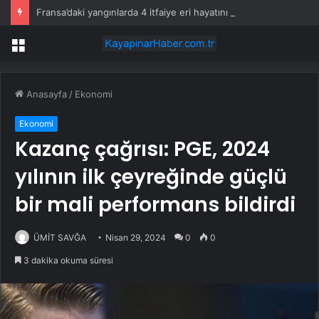
Fransa’daki yangınlarda 4 itfaiye eri hayatını kaybetti
Menü
Anasayfa
/
Ekonomi
Ekonomi
Kazanç çağrısı: PGE, 2024
yılının ilk çeyreğinde güçlü
bir mali performans bildirdi
ÜMİT SAVĞA
Nisan 29, 2024
0
0
3 dakika okuma süresi