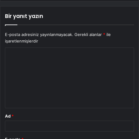
Bir yanıt yazın
E-posta adresiniz yayınlanmayacak.
Gerekli alanlar
*
ile
işaretlenmişlerdir
Y
o
r
u
m
*
Ad
*