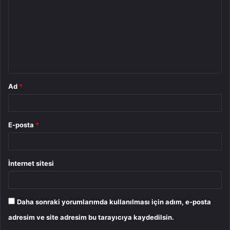
r
u
m
*
Ad
*
E-posta
*
İnternet sitesi
Daha sonraki yorumlarımda kullanılması için adım, e-posta
adresim ve site adresim bu tarayıcıya kaydedilsin.