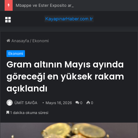
Mbappe ve Ester Exposito arasındaki gizli aşk sosyal medya paylaşımıyla kesinlik kazandı
Menü
Anasayfa
/
Ekonomi
Ekonomi
Gram altının Mayıs ayında
göreceği en yüksek rakam
açıklandı
ÜMİT SAVĞA
Mayıs 16, 2026
0
0
1 dakika okuma süresi