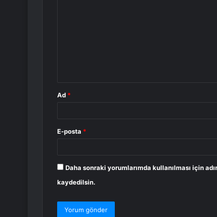
o
r
u
m
*
Ad
*
E-posta
*
Daha sonraki yorumlarımda kullanılması için adı
kaydedilsin.