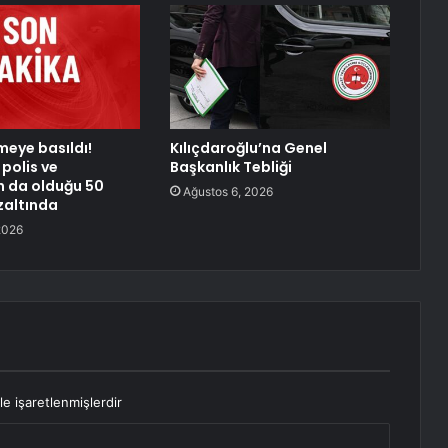
meye basıldı!
Kılıçdaroğlu’na Genel
polis ve
Başkanlık Tebliği
n da olduğu 50
Ağustos 6, 2026
zaltında
2026
le işaretlenmişlerdir