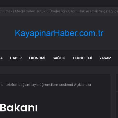
anada enerji ticareti değeri 2025’te artan gaz fiyatlarıyla yükseldi
FA
HABER
EKONOMI
SAĞLIK
TEKNOLOJI
YAŞAM
u, telefon bağlantısıyla öğrencilere seslendi Açıklaması
 Bakanı