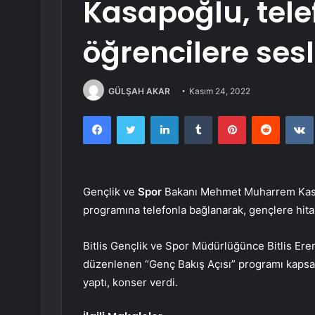
Kasapoğlu, tele
öğrencilere ses
GÜLŞAH AKAR
Kasım 24, 2022
Facebook
Twitter
LinkedIn
Tumblr
Pinterest
Reddit
Gençlik ve
Spor
Bakanı Mehmet Muharrem Kasap
programına telefonla bağlanarak, gençlere hitap
Bitlis Gençlik ve Spor Müdürlüğünce Bitlis Er
düzenlenen “Genç Bakış Açısı” programı kapsam
yaptı, konser verdi.