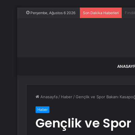
ABD-K
Perşembe, Ağustos 6 2026
Son Dakika Haberleri
ANASAY
Anasayfa
/
Haber
/
Gençlik ve Spor Bakanı Kasapoğl
Haber
Gençlik ve Spor