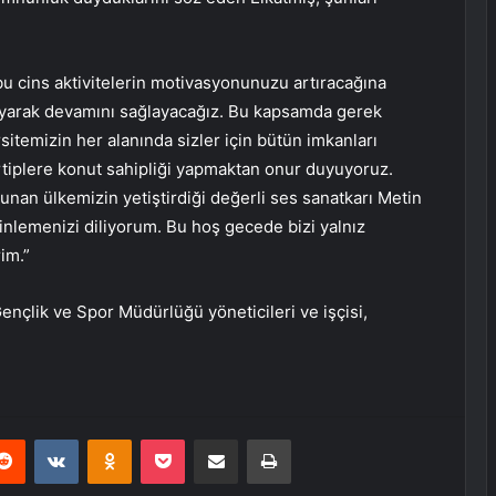
u cins aktivitelerin motivasyonunuzu artıracağına
rlayarak devamını sağlayacağız. Bu kapsamda gerek
itemizin her alanında sizler için bütün imkanları
rtiplere konut sahipliği yapmaktan onur duyuyoruz.
unan ülkemizin yetiştirdiği değerli ses sanatkarı Metin
nlemenizi diliyorum. Bu hoş gecede bizi yalnız
im.”
Gençlik ve Spor Müdürlüğü yöneticileri ve işçisi,
erest
Reddit
VKontakte
Odnoklassniki
Pocket
E-Posta ile paylaş
Yazdır