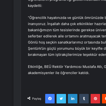
kaydetti:
“Öğrencilik hayatınızda ve günlük ömrünüzde b
inanıyoruz. İnşallah daha çok etkinlikler hazı
bakanlığımızın tüm tesislerinde gerekse ünivers
seferber edilerek aile ortamını aratmayacak te
Gönlü hoş seçkin sanatkarlarımız ortasında bul
Şentürk’ün güçlü yorumunu büyük bir keyifle di
bırakmayan tüm iştirakçilerimize teşekkür eder
Etkinliğe, BEÜ Rektör Yardımcısı Mustafa Atlı, 
akademisyenler ile öğrenciler katıldı.
Facebook
Twitter
LinkedIn
Tumblr
Pint
Paylaş