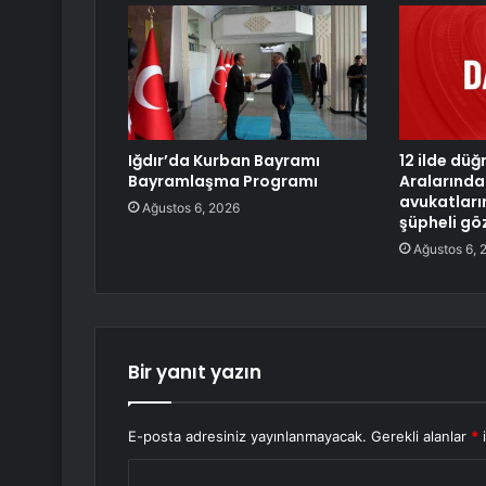
Iğdır’da Kurban Bayramı
12 ilde düğ
Bayramlaşma Programı
Aralarında 
avukatları
Ağustos 6, 2026
şüpheli gö
Ağustos 6, 
Bir yanıt yazın
E-posta adresiniz yayınlanmayacak.
Gerekli alanlar
*
i
Y