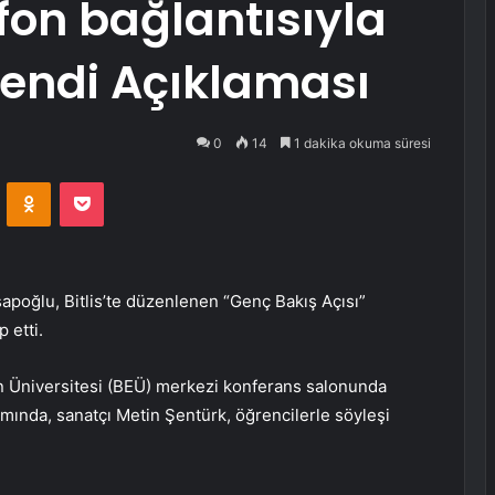
fon bağlantısıyla
lendi Açıklaması
0
14
1 dakika okuma süresi
VKontakte
Odnoklassniki
Pocket
oğlu, Bitlis’te düzenlenen “Genç Bakış Açısı”
 etti.
en Üniversitesi (BEÜ) merkezi konferans salonunda
ında, sanatçı Metin Şentürk, öğrencilerle söyleşi