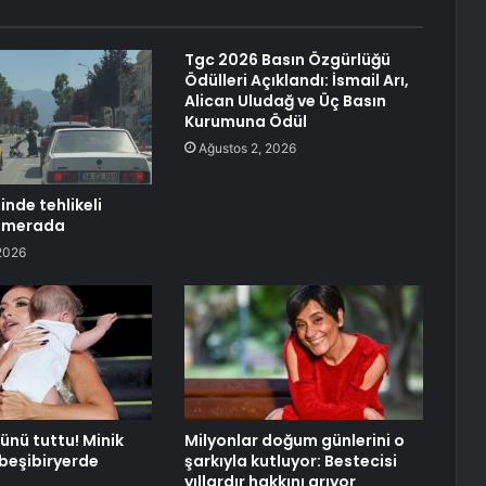
Tgc 2026 Basın Özgürlüğü
Ödülleri Açıklandı: İsmail Arı,
Alican Uludağ ve Üç Basın
Kurumuna Ödül
Ağustos 2, 2026
nde tehlikeli
amerada
2026
ünü tuttu! Minik
Milyonlar doğum günlerini o
beşibiryerde
şarkıyla kutluyor: Bestecisi
yıllardır hakkını arıyor