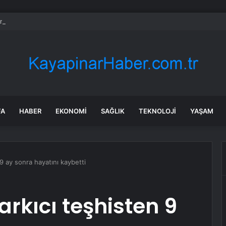
ntep’te Kurban Yakalama Timi Kuruldu
FA
HABER
EKONOMI
SAĞLIK
TEKNOLOJI
YAŞAM
9 ay sonra hayatını kaybetti
rkıcı teşhisten 9