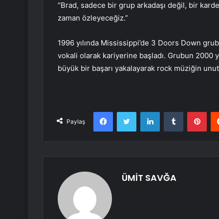
“Brad, sadece bir grup arkadaşı değil, bir kar
zaman özleyeceğiz.”
1996 yılında Mississippi’de 3 Doors Down gr
vokali olarak kariyerine başladı. Grubun 2000 y
büyük bir başarı yakalayarak rock müziğin unutu
Facebook
Twitter
LinkedIn
Tumblr
Pint
Paylaş
ÜMİT SAVĞA