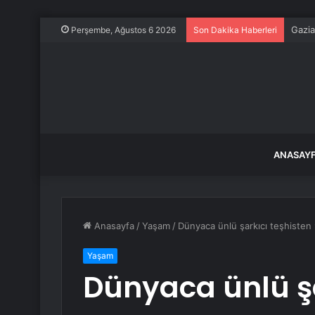
Gazia
Perşembe, Ağustos 6 2026
Son Dakika Haberleri
ANASAY
Anasayfa
/
Yaşam
/
Dünyaca ünlü şarkıcı teşhisten 
Yaşam
Dünyaca ünlü şa