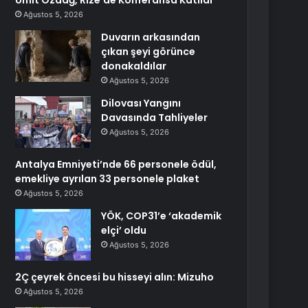
Ümit Özdağ, Rize’de Konferansa Katıldı
Ağustos 5, 2026
Duvarın arkasından
çıkan şeyi görünce
donakaldılar
Ağustos 5, 2026
Dilovası Yangını
Davasında Tahliyeler
Ağustos 5, 2026
Antalya Emniyeti’nde 66 personele ödül,
emekliye ayrılan 33 personele plaket
Ağustos 5, 2026
YÖK, COP31’e ‘akademik
elçi’ oldu
Ağustos 5, 2026
2Ç çeyrek öncesi bu hisseyi alın: Mizuho
Ağustos 5, 2026