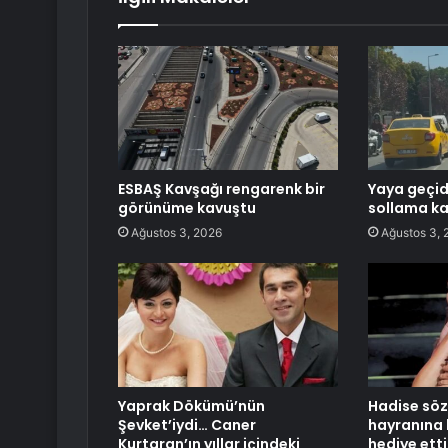
ESBAŞ Kavşağı rengarenk bir
Yaya geçidi
görünüme kavuştu
sollama k
Ağustos 3, 2026
Ağustos 3, 
Yaprak Dökümü’nün
Hadise söz
Şevket’iydi… Caner
hayranına 
Kurtaran’ın yıllar içindeki
hediye etti