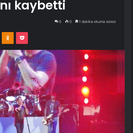
nı kaybetti
0
0
1 dakika okuma süresi
VKontakte
Odnoklassniki
Pocket