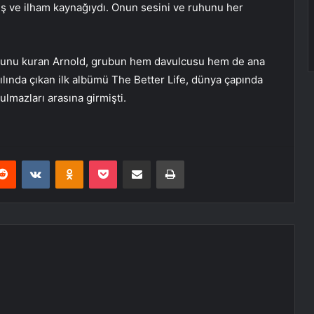
deş ve ilham kaynağıydı. Onun sesini ve ruhunu her
ubunu kuran Arnold, grubun hem davulcusu hem de ana
ılında çıkan ilk albümü The Better Life, dünya çapında
lmazları arasına girmişti.
erest
Reddit
VKontakte
Odnoklassniki
Pocket
E-Posta ile paylaş
Yazdır