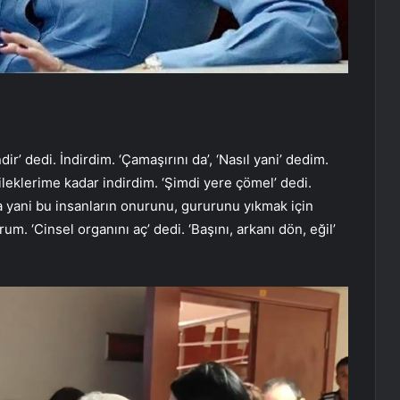
ir’ dedi. İndirdim. ‘Çamaşırını da’, ‘Nasıl yani’ dedim.
bileklerime kadar indirdim. ‘Şimdi yere çömel’ dedi.
 yani bu insanların onurunu, gururunu yıkmak için
. ‘Cinsel organını aç’ dedi. ‘Başını, arkanı dön, eğil’