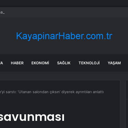
a’daki yangınlarda 4 itfaiye eri hayatını kaybetti
FA
HABER
EKONOMI
SAĞLIK
TEKNOLOJI
YAŞAM
yi sarstı: ‘Utanan salondan çıksın’ diyerek ayrıntıları anlattı
 savunması