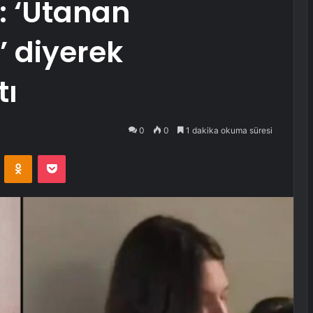
ı: ‘Utanan
’ diyerek
tı
0
0
1 dakika okuma süresi
VKontakte
Odnoklassniki
Pocket