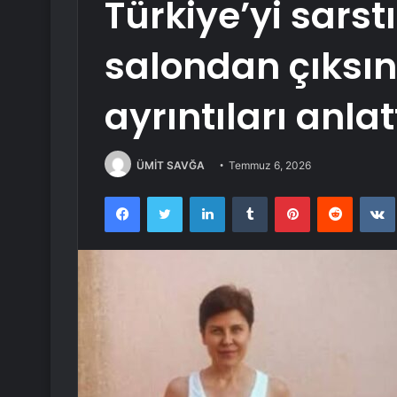
Türkiye’yi sarst
salondan çıksın
ayrıntıları anlat
ÜMİT SAVĞA
Temmuz 6, 2026
Facebook
Twitter
LinkedIn
Tumblr
Pinterest
Reddit