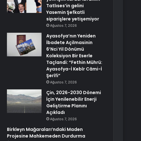
Tatlıses’in gelini
Yasemin Şefkatli
siparişlere yetişemiyor
Ağustos 7, 2026
Ayasofya’nın Yeniden
İbadete Açilmasinin
6’Nci Yil Dönümü
Koleksiyon Bir Eserle
Taçlandi: “Fethin Mührü:
Ayasofya-İ Kebîr Câmi-İ
Şerîfi”
Ağustos 7, 2026
Çin, 2026-2030 Dönemi
İçin Yenilenebilir Enerji
Geliştirme Planını
Açıkladı
Ağustos 7, 2026
Birkleyn Mağaraları’ndaki Maden
Projesine Mahkemeden Durdurma