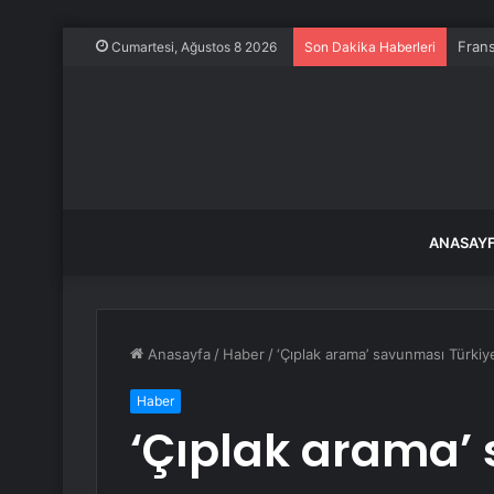
Frans
Cumartesi, Ağustos 8 2026
Son Dakika Haberleri
ANASAY
Anasayfa
/
Haber
/
‘Çıplak arama’ savunması Türkiye’
Haber
‘Çıplak arama’