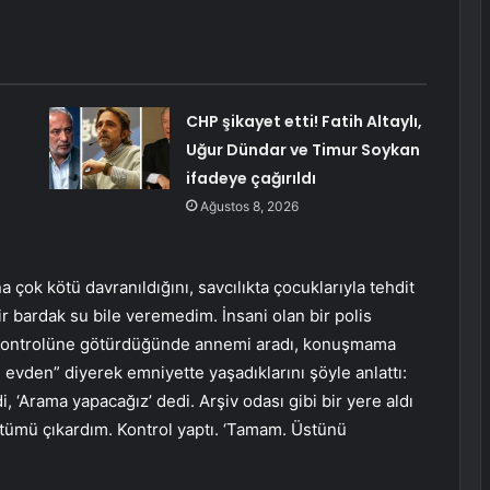
CHP şikayet etti! Fatih Altaylı,
Uğur Dündar ve Timur Soykan
ifadeye çağırıldı
Ağustos 8, 2026
a çok kötü davranıldığını, savcılıkta çocuklarıyla tehdit
r bardak su bile veremedim. İnsani olan bir polis
k kontrolüne götürdüğünde annemi aradı, konuşmama
tım evden” diyerek emniyette yaşadıklarını şöyle anlattı:
 ‘Arama yapacağız’ dedi. Arşiv odası gibi bir yere aldı
 Üstümü çıkardım. Kontrol yaptı. ‘Tamam. Üstünü