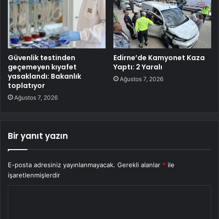
Güvenlik testinden
Edirne’de Kamyonet Kaza
geçemeyen kıyafet
Yaptı: 2 Yaralı
yasaklandı: Bakanlık
Ağustos 7, 2026
toplatıyor
Ağustos 7, 2026
Bir yanıt yazın
E-posta adresiniz yayınlanmayacak.
Gerekli alanlar
*
ile
işaretlenmişlerdir
Y
o