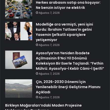
Herkes arabasını satıp ona koşuyor:
Ne benzin istiyor ne elektrik
Ağustos 7, 2026
Modelliğe ara vermişti, yeni işini
kurdu: İbrahim Tatlıses’in gelini
Yasemin Şefkatli siparişlere
yetişemiyor
Ağustos 7, 2026
Ayasofya’nın Yeniden İbadete
Açilmasinin 6’Nci Yil Dönümü
Koleksiyon Bir Eserle Taçlandi: “Fethin
Mührü: Ayasofya-İ Kebîr Câmi-İ Şerîfi”
Ağustos 7, 2026
Çin, 2026-2030 Dönemi İçin
Yenilenebilir Enerji Geliştirme Planını
Açıkladı
Ağustos 7, 2026
Birkleyn Mağaraları’ndaki Maden Projesine