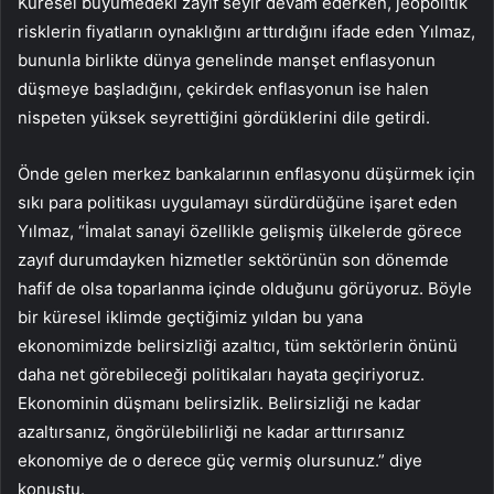
Küresel büyümedeki zayıf seyir devam ederken, jeopolitik
risklerin fiyatların oynaklığını arttırdığını ifade eden Yılmaz,
bununla birlikte dünya genelinde manşet enflasyonun
düşmeye başladığını, çekirdek enflasyonun ise halen
nispeten yüksek seyrettiğini gördüklerini dile getirdi.
Önde gelen merkez bankalarının enflasyonu düşürmek için
sıkı para politikası uygulamayı sürdürdüğüne işaret eden
Yılmaz, “İmalat sanayi özellikle gelişmiş ülkelerde görece
zayıf durumdayken hizmetler sektörünün son dönemde
hafif de olsa toparlanma içinde olduğunu görüyoruz. Böyle
bir küresel iklimde geçtiğimiz yıldan bu yana
ekonomimizde belirsizliği azaltıcı, tüm sektörlerin önünü
daha net görebileceği politikaları hayata geçiriyoruz.
Ekonominin düşmanı belirsizlik. Belirsizliği ne kadar
azaltırsanız, öngörülebilirliği ne kadar arttırırsanız
ekonomiye de o derece güç vermiş olursunuz.” diye
konuştu.