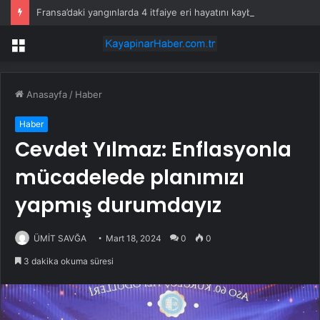
Fransa’daki yangınlarda 4 itfaiye eri hayatını kaybetti
Menü
Anasayfa
/
Haber
Haber
Cevdet Yılmaz: Enflasyonla
mücadelede planımızı
yapmış durumdayız
ÜMİT SAVĞA
Mart 18, 2024
0
0
3 dakika okuma süresi