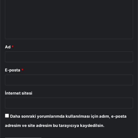
r
u
m
*
Ad
*
E-posta
*
İnternet sitesi
Daha sonraki yorumlarımda kullanılması için adım, e-posta
adresim ve site adresim bu tarayıcıya kaydedilsin.