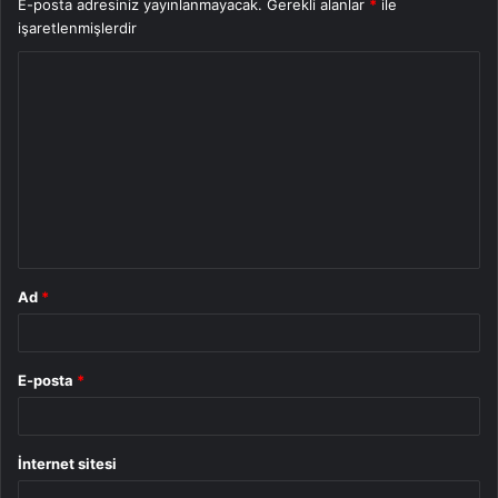
E-posta adresiniz yayınlanmayacak.
Gerekli alanlar
*
ile
işaretlenmişlerdir
Y
o
r
u
m
*
Ad
*
E-posta
*
İnternet sitesi