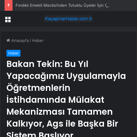
Fındıklı Emekli Meclisi’nden Tutuklu Üyeler İçin Çağrı: Hak Aramak Suç Değildir
Menü
Anasayfa
/
Haber
Haber
Bakan Tekin: Bu Yıl
Yapacağımız Uygulamayla
Öğretmenlerin
İstihdamında Mülakat
Mekanizması Tamamen
Kalkıyor, Ags ile Başka Bir
Sistem Başlıyor