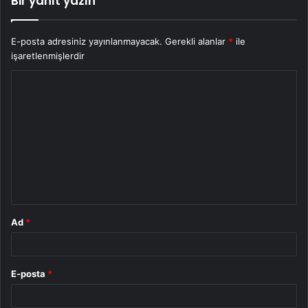
Bir yanıt yazın
E-posta adresiniz yayınlanmayacak.
Gerekli alanlar
*
ile
işaretlenmişlerdir
Y
o
r
u
m
*
Ad
*
E-posta
*