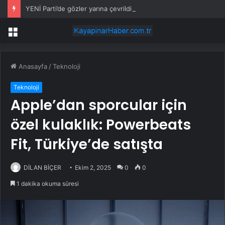
YENİ Parti’de gözler yarına çevrildi: Resmi açıklama yapılacak
Menü
Anasayfa
/
Teknoloji
Teknoloji
Apple’dan sporcular için
özel kulaklık: Powerbeats
Fit, Türkiye’de satışta
DİLAN BİÇER
Ekim 2, 2025
0
0
1 dakika okuma süresi