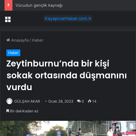
Vücudun gençlik kaynağı
Menü
Anasayfa
/
Haber
Haber
Zeytinburnu’nda bir kişi
sokak ortasında düşmanını
vurdu
GÜLŞAH AKAR
Ocak 28, 2023
0
14
Bir dakikadan az