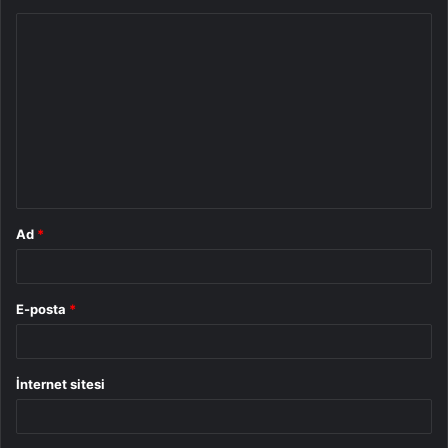
Y
o
r
u
m
*
Ad
*
E-posta
*
İnternet sitesi