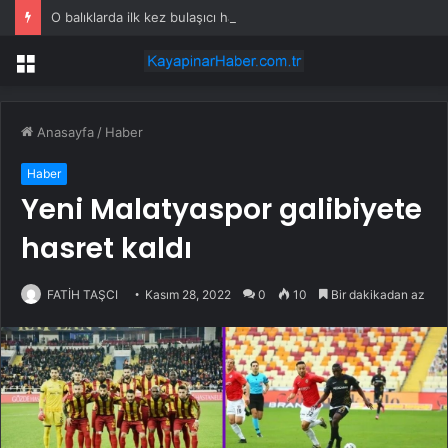
O balıklarda ilk kez bulaşıcı hastalık görüldü: Uzmanlar ‘tüketmeyin’ çağrısı yaptı
Menü
Anasayfa
/
Haber
Haber
Yeni Malatyaspor galibiyete
hasret kaldı
FATİH TAŞCI
Kasım 28, 2022
0
10
Bir dakikadan az