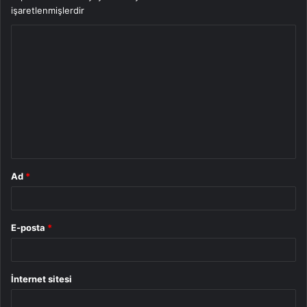
işaretlenmişlerdir
Y
o
r
u
m
*
Ad
*
E-posta
*
İnternet sitesi