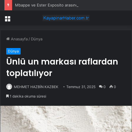
Mbappe ve Ester Exposito arasındaki gizli aşk sosyal medya paylaşımıyla kesinlik kazandı
Menü
Anasayfa
/
Dünya
Dünya
Ünlü un markası raflardan
toplatılıyor
MEHMET HAZBİN KAZBEK
Temmuz 31, 2025
0
0
1 dakika okuma süresi