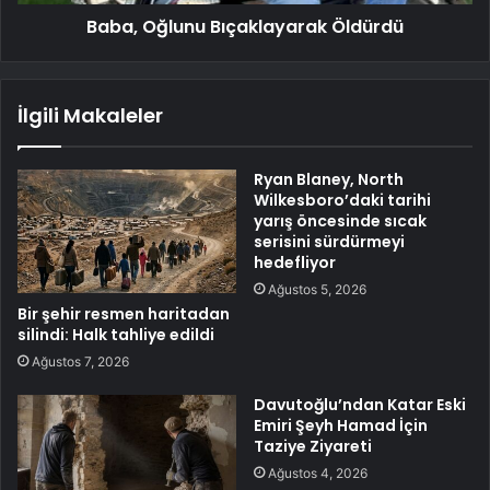
Baba, Oğlunu Bıçaklayarak Öldürdü
İlgili Makaleler
Ryan Blaney, North
Wilkesboro’daki tarihi
yarış öncesinde sıcak
serisini sürdürmeyi
hedefliyor
Ağustos 5, 2026
Bir şehir resmen haritadan
silindi: Halk tahliye edildi
Ağustos 7, 2026
Davutoğlu’ndan Katar Eski
Emiri Şeyh Hamad İçin
Taziye Ziyareti
Ağustos 4, 2026