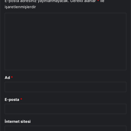
E-posta adresiniz yayınlanmayacak.
Gerekli alanlar
*
ile
işaretlenmişlerdir
Y
o
r
u
m
*
Ad
*
E-posta
*
İnternet sitesi