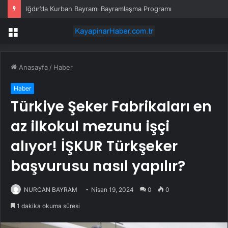
Iğdır’da Kurban Bayramı Bayramlaşma Programı
Menü
Anasayfa
/
Haber
Haber
Türkiye Şeker Fabrikaları en
az ilkokul mezunu işçi
alıyor! İŞKUR Türkşeker
başvurusu nasıl yapılır?
NURCAN BAYRAM
Nisan 19, 2024
0
0
1 dakika okuma süresi