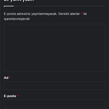
E-posta adresiniz yayınlanmayacak.
Gerekli alanlar
*
ile
işaretlenmişlerdir
Y
o
r
u
m
*
Ad
*
E-posta
*