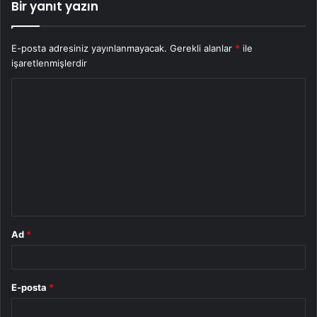
Bir yanıt yazın
E-posta adresiniz yayınlanmayacak.
Gerekli alanlar
*
ile
işaretlenmişlerdir
Y
o
r
u
m
*
Ad
*
E-posta
*