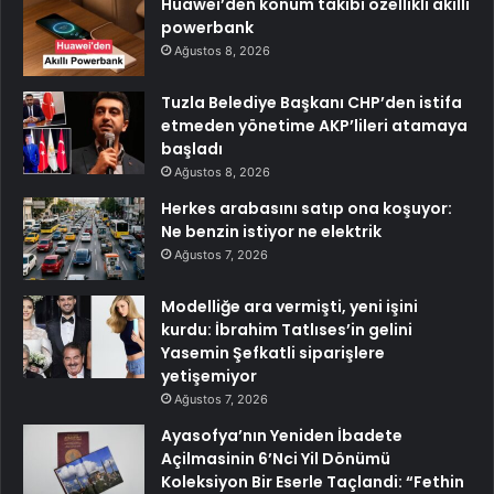
Huawei’den konum takibi özellikli akıllı
powerbank
Ağustos 8, 2026
Tuzla Belediye Başkanı CHP’den istifa
etmeden yönetime AKP’lileri atamaya
başladı
Ağustos 8, 2026
Herkes arabasını satıp ona koşuyor:
Ne benzin istiyor ne elektrik
Ağustos 7, 2026
Modelliğe ara vermişti, yeni işini
kurdu: İbrahim Tatlıses’in gelini
Yasemin Şefkatli siparişlere
yetişemiyor
Ağustos 7, 2026
Ayasofya’nın Yeniden İbadete
Açilmasinin 6’Nci Yil Dönümü
Koleksiyon Bir Eserle Taçlandi: “Fethin