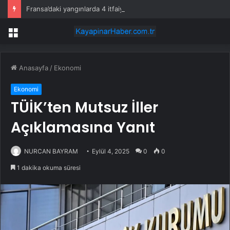
Fransa’daki yangınlarda 4 itfaiye eri hayatını kaybetti
Menü
Anasayfa
/
Ekonomi
Ekonomi
TÜİK’ten Mutsuz İller
Açıklamasına Yanıt
NURCAN BAYRAM
Eylül 4, 2025
0
0
1 dakika okuma süresi