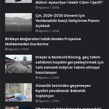
Mührü: Ayasofya-İ Kebîr Câmi-İ Şerîfi”
Ağustos 7, 2026
Çin, 2026-2030 Dönemi İçin
Yenilenebilir Enerji Geliştirme Planını
Açıkladı
Ağustos 7, 2026
Birkleyn Mağaraları’ndaki Maden Projesine
Mahkemeden Durdurma
Ağustos 7, 2026
Dreyer & Reinbold Racing, geç takım
sahibinin hayalini gerçekleştirmek için
tam zamanlı IndyCar takımı olmaya
hazırlanıyor
Ağustos 7, 2026
Güvenlik testinden geçemeyen
kıyafet yasaklandı: Bakanlık
toplatıyor
Ağustos 7, 2026
Mbappe ve Ester Exposito arasındaki