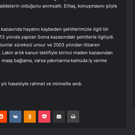
maddelerin olduğunu anımsattı. Elitaş, konuşmasını şöyle
azasında hayatını kaybeden şehitlerimizle ilgili bir
 yılında yapılan Soma kazasındaki şehitlerle ilgiliydi.
 bunlar süreksiz unsur ve 2003 yılından itibaren
 Lakin artık kanun teklifiyle birinci maden kazasından
e maaş bağlama, varsa yakınlarına kamuda iş verme
 yılı hasebiyle rahmet ve minnetle andı.
erest
Reddit
VKontakte
Odnoklassniki
Pocket
E-Posta ile paylaş
Yazdır