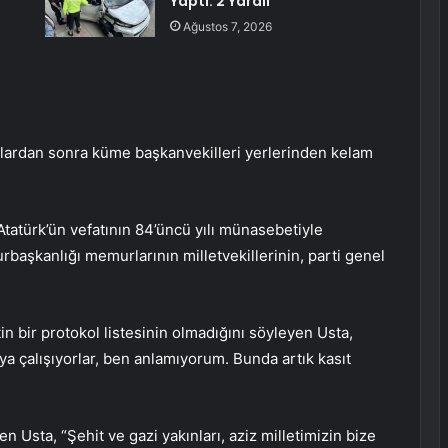
Yaptı: 2 Yaralı
Ağustos 7, 2026
rdan sonra küme başkanvekilleri yerlerinden kelam
atürk’ün vefatının 84’üncü yılı münasebetiyle
rbaşkanlığı memurlarının milletvekillerinin, parti genel
 bir protokol listesinin olmadığını söyleyen Usta,
aya çalışıyorlar, ben anlamıyorum. Bunda artık kasıt
n Usta, “Şehit ve gazi yakınları, aziz milletimizin bize