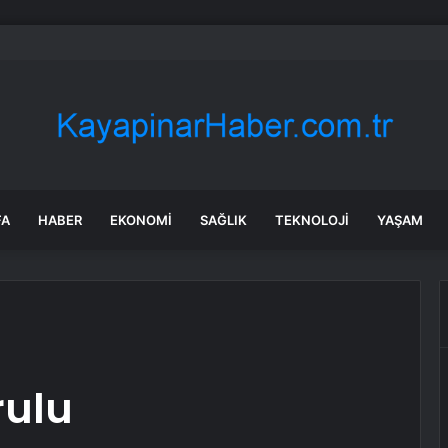
 Ester Exposito arasındaki gizli aşk sosyal medya paylaşımıyla kesinlik
FA
HABER
EKONOMI
SAĞLIK
TEKNOLOJI
YAŞAM
rulu