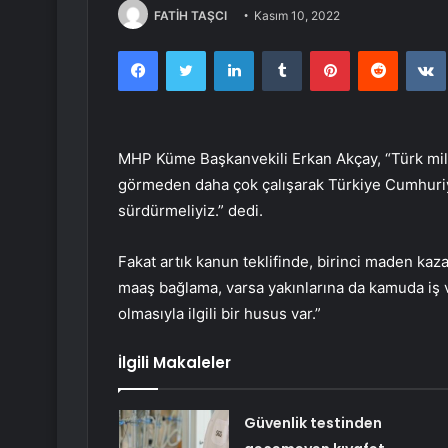
FATİH TAŞCI
Kasım 10, 2022
Facebook
Twitter
LinkedIn
Tumblr
Pinterest
Reddit
MHP Küme Başkanvekili Erkan Akçay, “Türk milleti
görmeden daha çok çalışarak Türkiye Cumhuriye
sürdürmeliyiz.” dedi.
Fakat artık kanun teklifinde, birinci maden ka
maaş bağlama, varsa yakınlarına da kamuda iş 
olmasıyla ilgili bir husus var.”
İlgili Makaleler
Güvenlik testinden