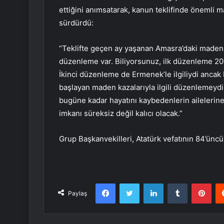
ettiğini anımsatarak, kanun teklifinde önemli 
sürdürdü:
“Teklifte geçen ay yaşanan Amasra’daki maden k
düzenleme var. Biliyorsunuz, ilk düzenleme 2013
İkinci düzenleme de Ermenek’le ilgiliydi ancak
başlayan maden kazalarıyla ilgili düzenlemeydi.
bugüne kadar hayatını kaybedenlerin ailelerin
imkanı süreksiz değil kalıcı olacak.”
Grup Başkanvekilleri, Atatürk vefatının 84’üncü
Facebook
Twitter
LinkedIn
Tumblr
Pint
Paylaş