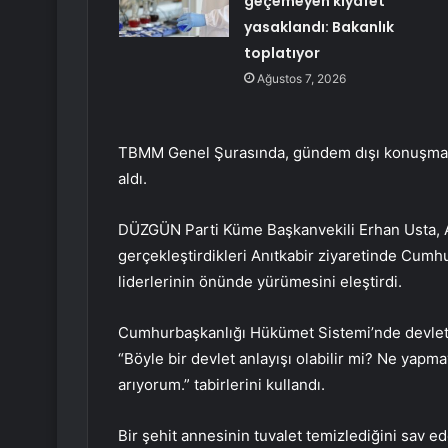
geçemeyen kıyafet
yasaklandı: Bakanlık
toplatıyor
Ağustos 7, 2026
TBMM Genel Şurasında, gündem dışı konuşmala
aldı.
DÜZGÜN Parti Küme Başkanvekili Erhan Usta, At
gerçekleştirdikleri Anıtkabir ziyaretinde Cumhu
liderlerinin önünde yürümesini eleştirdi.
Cumhurbaşkanlığı Hükümet Sistemi’nde devletin
“Böyle bir devlet anlayışı olabilir mi? Ne yapm
arıyorum.” tabirlerini kullandı.
Bir şehit annesinin tuvalet temizlediğini sav ede