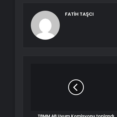
FATİH TAŞCI
TBMM AB Uyum Komisyonu toplandı