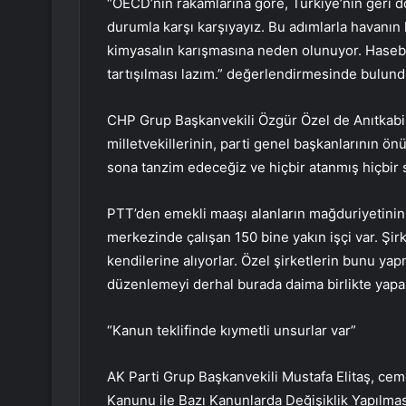
“OECD’nin rakamlarına göre, Türkiye’nin geri 
durumla karşı karşıyayız. Bu adımlarla havanın
kimyasalın karışmasına neden olunuyor. Haseb
tartışılması lazım.” değerlendirmesinde bulund
CHP Grup Başkanvekili Özgür Özel de Anıtkabi
milletvekillerinin, parti genel başkanlarının ö
sona tanzim edeceğiz ve hiçbir atanmış hiçbir
PTT’den emekli maaşı alanların mağduriyetinin 
merkezinde çalışan 150 bine yakın işçi var. Şir
kendilerine alıyorlar. Özel şirketlerin bunu y
düzenlemeyi derhal burada daima birlikte yapalı
“Kanun teklifinde kıymetli unsurlar var”
AK Parti Grup Başkanvekili Mustafa Elitaş, ce
Kanunu ile Bazı Kanunlarda Değişiklik Yapılma