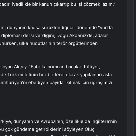
r, ivedilikle bir kanun çıkartıp bu işi çözmek lazım.”
in, dünyanın kaosa sürüklendiği bir dönemde “yurtta
 diplomasi dersi verdiğini, Doğu Akdeniz’de, adalar
nurken, ülke hudutlarının terör örgütlerinden
ayan Akçay, “Fabrikalarımızın bacaları tütüyor,
e Türk milletinin her bir ferdi olarak yapılanları asla
mhuriyeti’ni ebediyen payidar kılmak için uğraşımızı
iye, dünyanın ve Avrupa’nın, özellikle de İngiltere’nin
uyu çok gündeme getirdiklerini söyleyen Oluç,