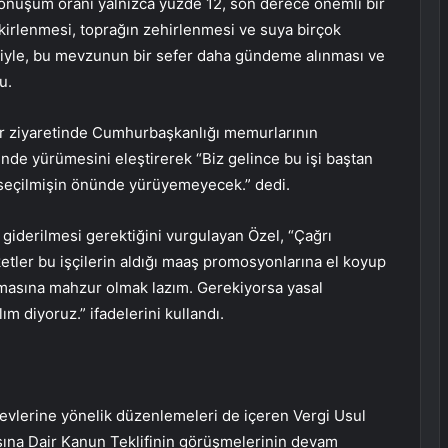
dönüşüm oranı yalnızca yüzde 12, son derece önemli bir
 kirlenmesi, toprağın zehirlenmesi ve suya birçok
iyle, bu mevzunun bir sefer daha gündeme alınması ve
u.
r ziyaretinde Cumhurbaşkanlığı memurlarının
nünde yürümesini eleştirerek “Biz gelince bu işi baştan
 seçilmişin önünde yürüyemeyecek.” dedi.
giderilmesi gerektiğini vurgulayan Özel, “Çağrı
ketler bu işçilerin aldığı maaş promosyonlarına el koyup
apmasına mahzur olmak lazım. Gerekiyorsa yasal
m diyoruz.” ifadelerini kullandı.
mevlerine yönelik düzenlemeleri de içeren Vergi Usul
sına Dair Kanun Teklifinin görüşmelerinin devam