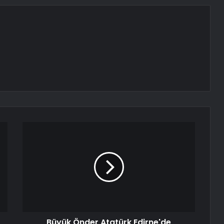
Büyük Önder Atatürk Edirne'de