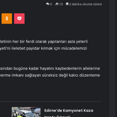
0
13
2 dakika okuma süresi
VKontakte
Odnoklassniki
Pocket
nin her bir ferdi olarak yapılanları asla yeterli
ti’ni ilelebet payidar kılmak için mücadelemizi
zasından bugüne kadar hayatını kaybedenlerin ailelerine
verme imkanı sağlayan süreksiz değil kalıcı düzenleme
Edirne’de Kamyonet Kaza