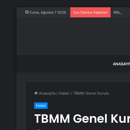
Mbappe ve
Cuma, Ağustos 7 2026
Son Dakika Haberleri
ANASAY
Anasayfa
/
Haber
/
TBMM Genel Kurulu
Haber
TBMM Genel Ku