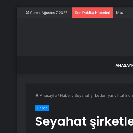
Mbappe ve
Cuma, Ağustos 7 2026
Son Dakika Haberleri
ANASAY
Anasayfa
/
Haber
/
Seyahat şirketleri yarıyıl tatili ö
Haber
Seyahat şirketler