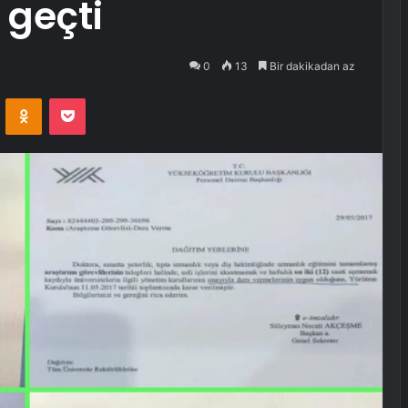
 geçti
0
13
Bir dakikadan az
VKontakte
Odnoklassniki
Pocket