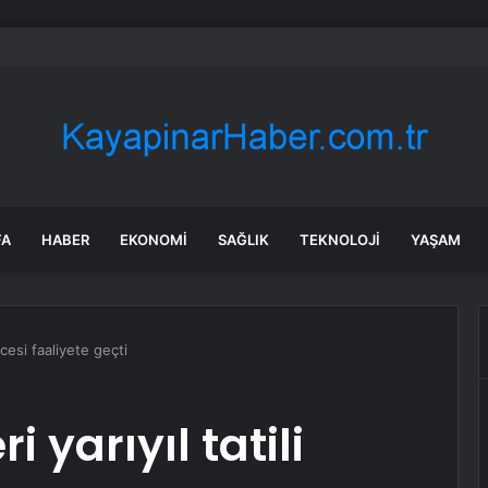
 Ester Exposito arasındaki gizli aşk sosyal medya paylaşımıyla kesinlik
FA
HABER
EKONOMI
SAĞLIK
TEKNOLOJI
YAŞAM
ncesi faaliyete geçti
i yarıyıl tatili