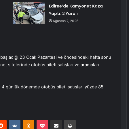
Edirne’de Kamyonet Kaza
Yaptı: 2 Yaralı
Ağustos 7, 2026
n başladığı 23 Ocak Pazartesi ve öncesindeki hafta sonu
net sitelerinde otobüs bileti satışları ve aramaları
 4 günlük dönemde otobüs bileti satışları yüzde 85,
erest
Reddit
VKontakte
Odnoklassniki
Pocket
E-Posta ile paylaş
Yazdır