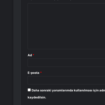
Y
o
r
u
m
*
Ad
*
E-posta
*
Daha sonraki yorumlarımda kullanılması için adı
kaydedilsin.