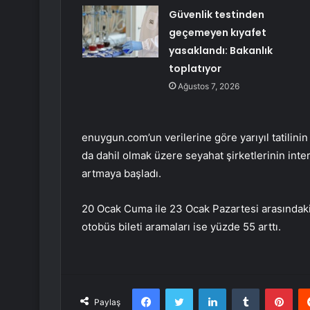
Güvenlik testinden
geçemeyen kıyafet
yasaklandı: Bakanlık
toplatıyor
Ağustos 7, 2026
enuygun.com’un verilerine göre yarıyıl tatilini
da dahil olmak üzere seyahat şirketlerinin inter
artmaya başladı.
20 Ocak Cuma ile 23 Ocak Pazartesi arasındaki
otobüs bileti aramaları ise yüzde 55 arttı.
Facebook
Twitter
LinkedIn
Tumblr
Pint
Paylaş