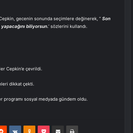
n Cepkin, gecenin sonunda seçimlere değinerek, ”
Son
 yapacağını biliyorsun.
’ sözlerini kullandı.
er Cepkin’e çevrildi.
i ​​dikkat çekti.
ser programı sosyal medyada gündem oldu.
erest
Reddit
VKontakte
Odnoklassniki
Pocket
E-Posta ile paylaş
Yazdır