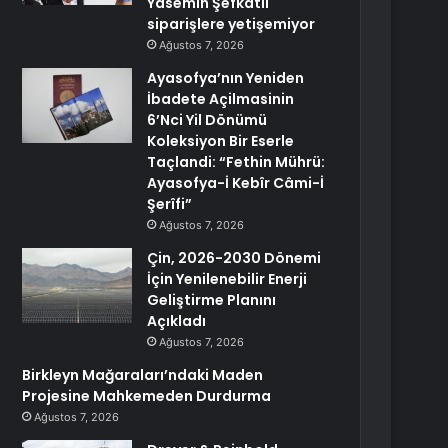
Yasemin Şefkatli
siparişlere yetişemiyor
Ağustos 7, 2026
Ayasofya’nın Yeniden
İbadete Açilmasinin
6’Nci Yil Dönümü
Koleksiyon Bir Eserle
Taçlandi: “Fethin Mührü:
Ayasofya-İ Kebîr Câmi-İ
Şerîfi”
Ağustos 7, 2026
Çin, 2026-2030 Dönemi
İçin Yenilenebilir Enerji
Geliştirme Planını
Açıkladı
Ağustos 7, 2026
Birkleyn Mağaraları’ndaki Maden
Projesine Mahkemeden Durdurma
Ağustos 7, 2026