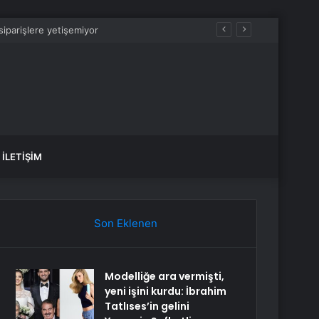
Ayasofya’nın Yeniden İbadete Açilmasinin 6’Nci Yil Dönümü Koleksiyon Bir Eserle Taçlandi: “Fethin Mührü: Ayasofya-İ Kebîr Câmi-İ Şerîfi”
İLETIŞIM
Son Eklenen
Modelliğe ara vermişti,
yeni işini kurdu: İbrahim
Tatlıses’in gelini