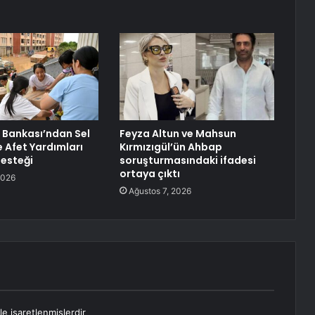
 Bankası’ndan Sel
Feyza Altun ve Mahsun
e Afet Yardımları
Kırmızıgül’ün Ahbap
Desteği
soruşturmasındaki ifadesi
ortaya çıktı
2026
Ağustos 7, 2026
le işaretlenmişlerdir