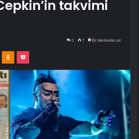
epkin’in takvimi
0
7
Bir dakikadan az
VKontakte
Odnoklassniki
Pocket