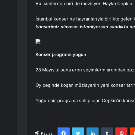
Bu isimlerden biri de müzisyen Hayko Cepkin.
İstanbul konserine hayranlarıyla birlikte gele
konserimiz olmasını istemiyorsan sandıkta ne
Konser programı yoğun
28 Mayıs’ta sona eren seçimlerin ardından gözl
Oy peşinde koşan müzisyenin yeni konser tarihler
Yoğun bir programa sahip olan Cepkin’in kon
Facebook
Twitter
LinkedIn
Tumblr
Pint
Paylaş