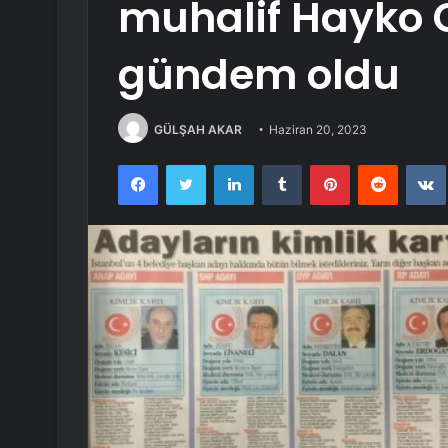
muhalif Hayko C
gündem oldu
GÜLŞAH AKAR
Haziran 20, 2023
Facebook
Twitter
LinkedIn
Tumblr
Pinterest
Reddit