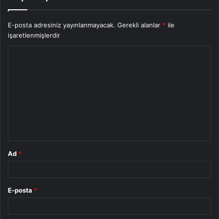
E-posta adresiniz yayınlanmayacak.
Gerekli alanlar
*
ile
işaretlenmişlerdir
Y
o
r
u
m
*
Ad
*
E-posta
*