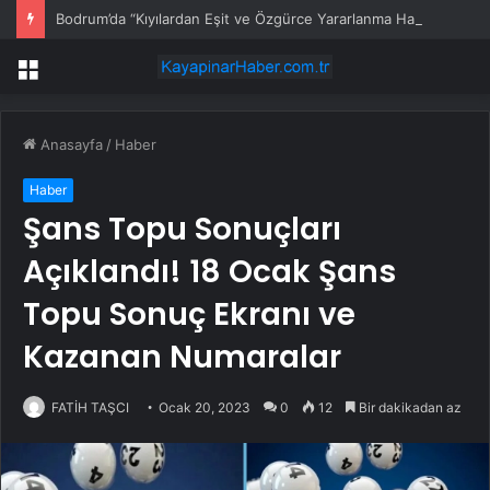
Bodrum’da “Kıyılardan Eşit ve Özgürce Yararlanma Hakkı” Eylemi
Menü
Anasayfa
/
Haber
Haber
Şans Topu Sonuçları
Açıklandı! 18 Ocak Şans
Topu Sonuç Ekranı ve
Kazanan Numaralar
FATİH TAŞCI
Ocak 20, 2023
0
12
Bir dakikadan az