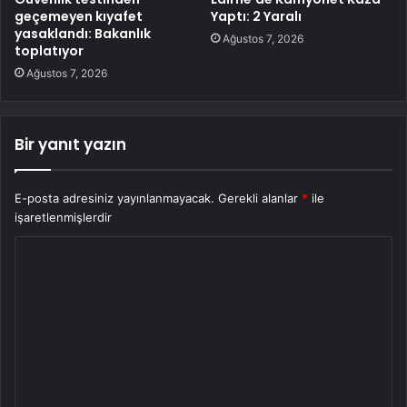
geçemeyen kıyafet
Yaptı: 2 Yaralı
yasaklandı: Bakanlık
Ağustos 7, 2026
toplatıyor
Ağustos 7, 2026
Bir yanıt yazın
E-posta adresiniz yayınlanmayacak.
Gerekli alanlar
*
ile
işaretlenmişlerdir
Y
o
r
u
m
*