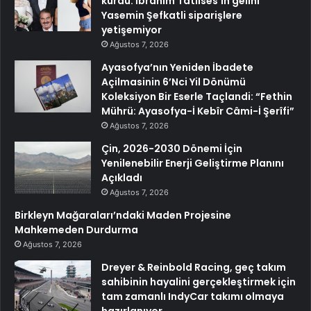
kurdu: İbrahim Tatlıses’in gelini
Yasemin Şefkatli siparişlere
yetişemiyor
Ağustos 7, 2026
Ayasofya’nın Yeniden İbadete
Açilmasinin 6’Nci Yil Dönümü
Koleksiyon Bir Eserle Taçlandi: “Fethin
Mührü: Ayasofya-İ Kebîr Câmi-İ Şerîfi”
Ağustos 7, 2026
Çin, 2026-2030 Dönemi İçin
Yenilenebilir Enerji Geliştirme Planını
Açıkladı
Ağustos 7, 2026
Birkleyn Mağaraları’ndaki Maden Projesine
Mahkemeden Durdurma
Ağustos 7, 2026
Dreyer & Reinbold Racing, geç takım
sahibinin hayalini gerçekleştirmek için
tam zamanlı IndyCar takımı olmaya