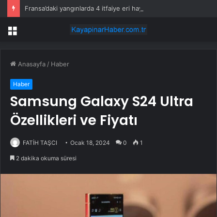
Fransa’daki yangınlarda 4 itfaiye eri hayatını kaybetti
Menü
Anasayfa
/
Haber
Haber
Samsung Galaxy S24 Ultra
Özellikleri ve Fiyatı
FATİH TAŞCI
Ocak 18, 2024
0
1
2 dakika okuma süresi