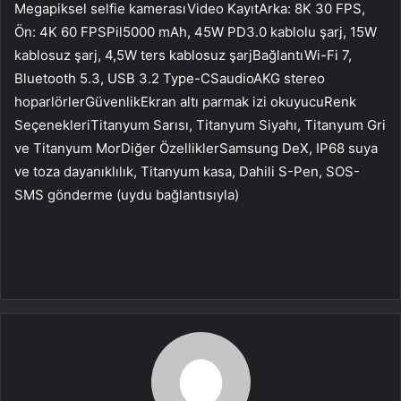
Megapiksel selfie kamerasıVideo KayıtArka: 8K 30 FPS,
Ön: 4K 60 FPSPil5000 mAh, 45W PD3.0 kablolu şarj, 15W
kablosuz şarj, 4,5W ters kablosuz şarjBağlantıWi-Fi 7,
Bluetooth 5.3, USB 3.2 Type-CSaudioAKG stereo
hoparlörlerGüvenlikEkran altı parmak izi okuyucuRenk
SeçenekleriTitanyum Sarısı, Titanyum Siyahı, Titanyum Gri
ve Titanyum MorDiğer ÖzelliklerSamsung DeX, IP68 suya
ve toza dayanıklılık, Titanyum kasa, Dahili S-Pen, SOS-
SMS gönderme (uydu bağlantısıyla)