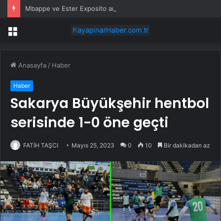
Mbappe ve Ester Exposito arasındaki gizli aşk sosyal medya paylaşımıyla kesinlik kazandı
Menü
Anasayfa
/
Haber
Haber
Sakarya Büyükşehir hentbol
serisinde 1-0 öne geçti
FATİH TAŞCI
Mayıs 25, 2023
0
10
Bir dakikadan az