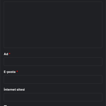
Y
o
r
u
m
*
Ad
*
E-posta
*
İnternet sitesi