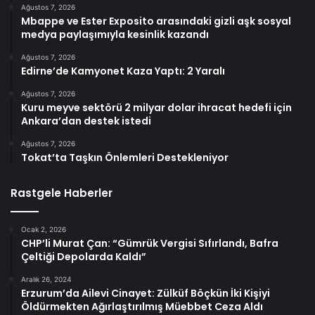
Ağustos 7, 2026
Mbappe ve Ester Exposito arasındaki gizli aşk sosyal
medya paylaşımıyla kesinlik kazandı
Ağustos 7, 2026
Edirne’de Kamyonet Kaza Yaptı: 2 Yaralı
Ağustos 7, 2026
Kuru meyve sektörü 2 milyar dolar ihracat hedefi için
Ankara’dan destek istedi
Ağustos 7, 2026
Tokat’ta Taşkın Önlemleri Destekleniyor
Rastgele Haberler
Ocak 2, 2026
CHP’li Murat Çan: “Gümrük Vergisi Sıfırlandı, Bafra
Çeltiği Depolarda Kaldı”
Aralık 26, 2024
Erzurum’da Ailevi Cinayet: Zülküf Böçkün İki Kişiyi
Öldürmekten Ağırlaştırılmış Müebbet Ceza Aldı