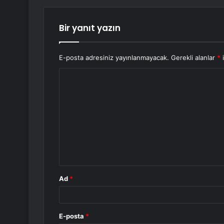
Bir yanıt yazın
E-posta adresiniz yayınlanmayacak.
Gerekli alanlar
*
i
Y
o
r
u
m
*
Ad
*
E-posta
*