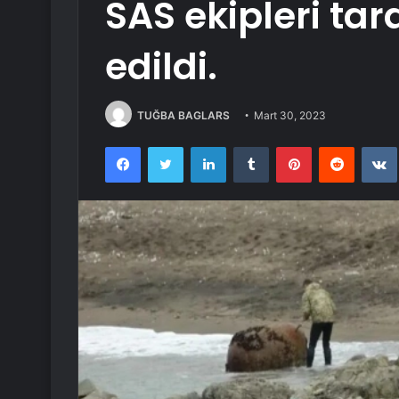
SAS ekipleri ta
edildi.
TUĞBA BAGLARS
Mart 30, 2023
Facebook
Twitter
LinkedIn
Tumblr
Pinterest
Reddit