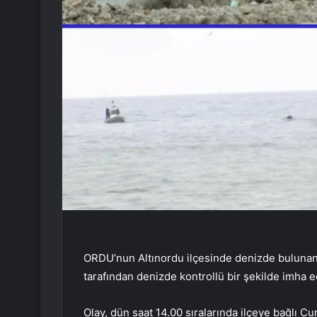
ORDU’nun Altınordu ilçesinde denizde bulunan 
tarafından denizde kontrollü bir şekilde imha ed
Olay, dün saat 14.00 sıralarında ilçeye bağlı C