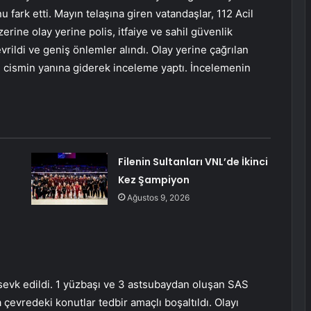
 fark etti. Mayın telaşına giren vatandaşlar, 112 Acil
erine olay yerine polis, itfaiye ve sahil güvenlik
evrildi ve geniş önlemler alındı. Olay yerine çağrılan
n cismin yanına giderek inceleme yaptı. İncelemenin
Filenin Sultanları VNL’de İkinci
Kez Şampiyon
Ağustos 9, 2026
sevk edildi. 1 yüzbaşı ve 3 astsubaydan oluşan SAS
a çevredeki konutlar tedbir amaçlı boşaltıldı. Olayı