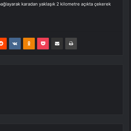
 bağlayarak karadan yaklaşık 2 kilometre açıkta çekerek
erest
Reddit
VKontakte
Odnoklassniki
Pocket
E-Posta ile paylaş
Yazdır