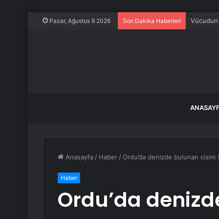
Vücudun 
Pazar, Ağustos 9 2026
Son Dakika Haberleri
ANASAY
Anasayfa
/
Haber
/
Ordu’da denizde bulunan cisim S
Haber
Ordu’da denizd