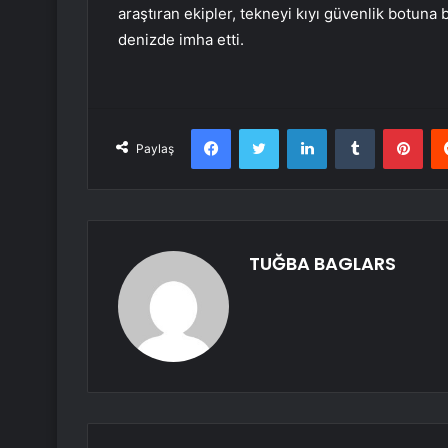
araştıran ekipler, tekneyi kıyı güvenlik botuna
denizde imha etti.
Facebook
Twitter
LinkedIn
Tumblr
Pint
Paylaş
TUĞBA BAGLARS