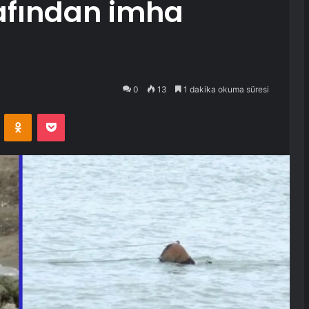
rafından imha
0
13
1 dakika okuma süresi
VKontakte
Odnoklassniki
Pocket