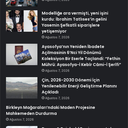
Modelliğe ara vermişti, yeni işini
kurdu: İbrahim Tatlıses’in gelini
Yasemin Şefkatli siparişlere
yetişemiyor
Ağustos 7, 2026
Ayasofya’nın Yeniden İbadete
Açilmasinin 6’Nci Yil Dönümü
Koleksiyon Bir Eserle Taçlandi: “Fethin
Mührü: Ayasofya-İ Kebîr Câmi-İ Şerîfi”
Ağustos 7, 2026
Çin, 2026-2030 Dönemi İçin
Yenilenebilir Enerji Geliştirme Planını
Açıkladı
Ağustos 7, 2026
Birkleyn Mağaraları’ndaki Maden Projesine
Mahkemeden Durdurma
Ağustos 7, 2026