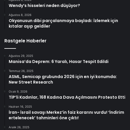
Wendy’s hisseleri neden düşüyor?
Ağustos 8, 2026
Okyanusun dibi parçalanmaya başladı: İzlemek için
kıtalar aşıp geldiler
Rastgele Haberler
Ağustos 29, 2025
Manisa’da Deprem: 6 Yaralı, Hasar Tespit Edildi
Temmuz 26, 2025
ASML, Semicap grubunda 2026 için en iyi konumda:
New Street Research
Ocak 9, 2026
TİP’li Kadınlar, 168 Kadına Dava Açılmasını Protesto Etti
Haziran 16, 2025
İran- İsrail savaşı Merkez’in faiz kararını vurdu! ‘İndirim
ertelenecek’ tahminleri öne çıktı!
Aralık 26, 2025