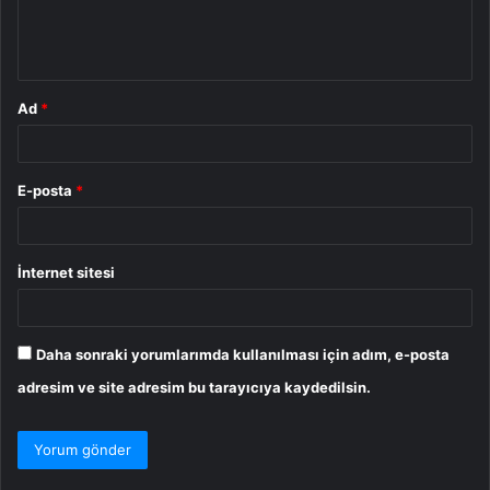
m
*
Ad
*
E-posta
*
İnternet sitesi
Daha sonraki yorumlarımda kullanılması için adım, e-posta
adresim ve site adresim bu tarayıcıya kaydedilsin.