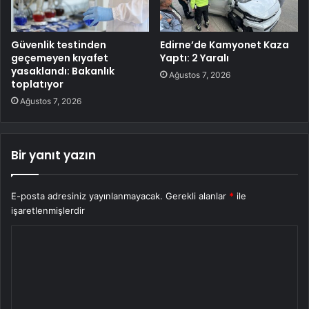
Güvenlik testinden
Edirne’de Kamyonet Kaza
geçemeyen kıyafet
Yaptı: 2 Yaralı
yasaklandı: Bakanlık
Ağustos 7, 2026
toplatıyor
Ağustos 7, 2026
Bir yanıt yazın
E-posta adresiniz yayınlanmayacak.
Gerekli alanlar
*
ile
işaretlenmişlerdir
Y
o
r
u