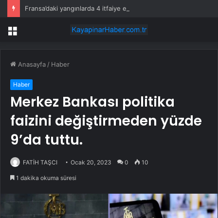
Fransa’daki yangınlarda 4 itfaiye eri hayatını kaybetti
Menü
Anasayfa
/
Haber
Haber
Merkez Bankası politika
faizini değiştirmeden yüzde
9’da tuttu.
FATİH TAŞCI
Ocak 20, 2023
0
10
1 dakika okuma süresi