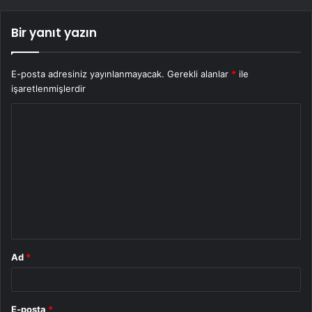
Bir yanıt yazın
E-posta adresiniz yayınlanmayacak.
Gerekli alanlar
*
ile
işaretlenmişlerdir
Y
o
r
u
m
*
Ad
*
E-posta
*