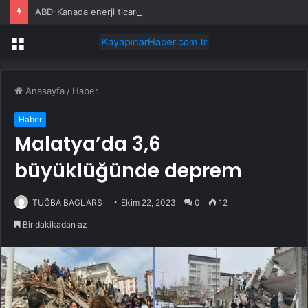
ABD-Kanada enerji ticareti değeri 2025’te artan gaz fiyatlarıyla yükseldi
Menü
Anasayfa
/
Haber
Haber
Malatya’da 3,6
büyüklüğünde deprem
TUĞBA BAGLARS
Ekim 22, 2023
0
12
Bir dakikadan az