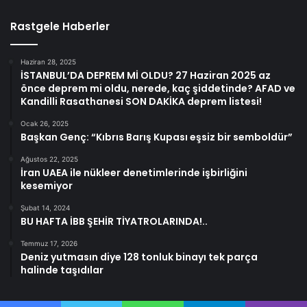
Rastgele Haberler
Haziran 28, 2025
İSTANBUL’DA DEPREM Mİ OLDU? 27 Haziran 2025 az
önce deprem mi oldu, nerede, kaç şiddetinde? AFAD ve
Kandilli Rasathanesi SON DAKİKA deprem listesi!
Ocak 26, 2025
Başkan Genç: “Kıbrıs Barış Kupası eşsiz bir semboldür”
Ağustos 22, 2025
İran UAEA ile nükleer denetimlerinde işbirliğini
kesemiyor
Şubat 14, 2024
BU HAFTA İBB ŞEHİR TİYATROLARINDA!..
Temmuz 17, 2026
Deniz yutmasın diye 128 tonluk binayı tek parça
halinde taşıdılar