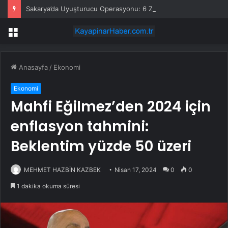
Sakarya’da Uyuşturucu Operasyonu: 6 Zanlı Tutuklandı
Menü
Anasayfa
/
Ekonomi
Ekonomi
Mahfi Eğilmez’den 2024 için
enflasyon tahmini:
Beklentim yüzde 50 üzeri
MEHMET HAZBİN KAZBEK
Nisan 17, 2024
0
0
1 dakika okuma süresi