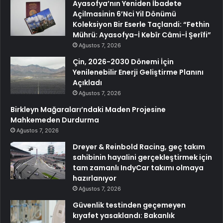
Ayasofya’nın Yeniden İbadete
Açilmasinin 6’Nci Yil Dönümü
Koleksiyon Bir Eserle Taçlandi: “Fethin
Mührü: Ayasofya-İ Kebîr Câmi-İ Şerîfi”
Ağustos 7, 2026
Çin, 2026-2030 Dönemi İçin
Yenilenebilir Enerji Geliştirme Planını
Açıkladı
Ağustos 7, 2026
Birkleyn Mağaraları’ndaki Maden Projesine
Mahkemeden Durdurma
Ağustos 7, 2026
Dreyer & Reinbold Racing, geç takım
sahibinin hayalini gerçekleştirmek için
tam zamanlı IndyCar takımı olmaya
hazırlanıyor
Ağustos 7, 2026
Güvenlik testinden geçemeyen
kıyafet yasaklandı: Bakanlık