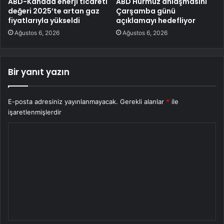
ABD-Kanada enerji ticareti
ABD Hürmüz anlaşmasını
değeri 2025’te artan gaz
Çarşamba günü
fiyatlarıyla yükseldi
açıklamayı hedefliyor
Ağustos 6, 2026
Ağustos 6, 2026
Bir yanıt yazın
E-posta adresiniz yayınlanmayacak.
Gerekli alanlar
*
ile
işaretlenmişlerdir
Y
o
r
u
m
*