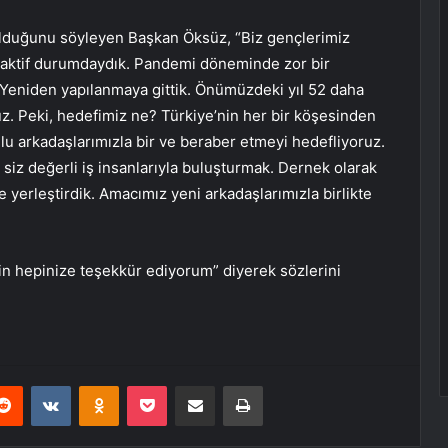
olduğunu söyleyen Başkan Öksüz, “Biz gençlerimiz
 aktif durumdaydık. Pandemi döneminde zor bir
 Yeniden yapılanmaya gittik. Önümüzdeki yıl 52 daha
ruz. Peki, hedefimiz ne? Türkiye’nin her bir köşesinden
lu arkadaşlarımızla bir ve beraber etmeyi hedefliyoruz.
siz değerli iş insanlarıyla buluşturmak. Dernek olarak
yerleştirdik. Amacımız yeni arkadaşlarımızla birlikte
in hepinize teşekkür ediyorum” diyerek sözlerini
erest
Reddit
VKontakte
Odnoklassniki
Pocket
E-Posta ile paylaş
Yazdır