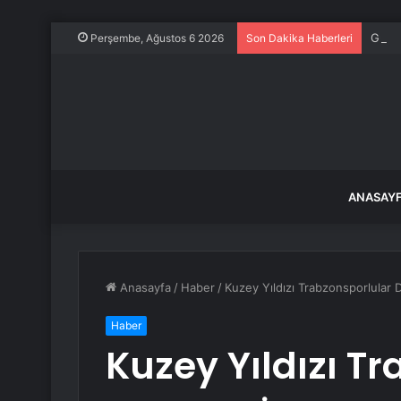
Gülis
Perşembe, Ağustos 6 2026
Son Dakika Haberleri
ANASAY
Anasayfa
/
Haber
/
Kuzey Yıldızı Trabzonsporlular 
Haber
Kuzey Yıldızı T