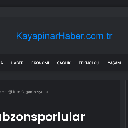
tan Doku Cinayetinde Yeni Gelişme
FA
HABER
EKONOMI
SAĞLIK
TEKNOLOJI
YAŞAM
Derneği İftar Organizasyonu
rabzonsporlular