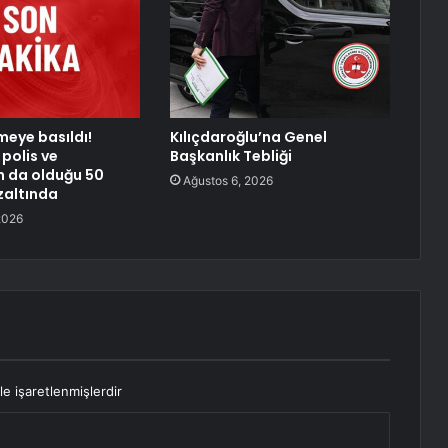
meye basıldı!
Kılıçdaroğlu’na Genel
polis ve
Başkanlık Tebliği
n da olduğu 50
Ağustos 6, 2026
zaltında
2026
le işaretlenmişlerdir