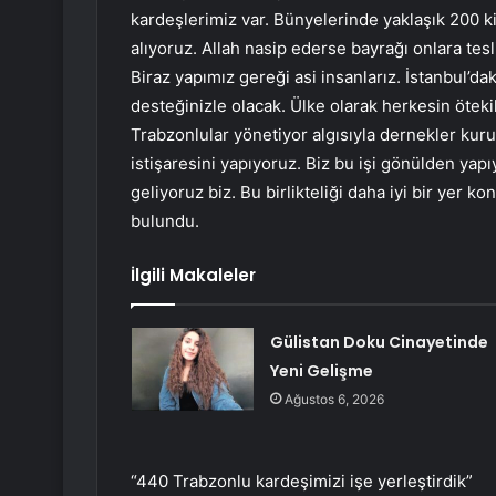
kardeşlerimiz var. Bünyelerinde yaklaşık 200 ki
alıyoruz. Allah nasip ederse bayrağı onlara tesl
Biraz yapımız gereği asi insanlarız. İstanbul’da
desteğinizle olacak. Ülke olarak herkesin ötekile
Trabzonlular yönetiyor algısıyla dernekler kuru
istişaresini yapıyoruz. Biz bu işi gönülden yap
geliyoruz biz. Bu birlikteliği daha iyi bir yer 
bulundu.
İlgili Makaleler
Gülistan Doku Cinayetinde
Yeni Gelişme
Ağustos 6, 2026
“440 Trabzonlu kardeşimizi işe yerleştirdik”