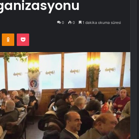
rganizasyonu
0
0
1 dakika okuma süresi
VKontakte
Odnoklassniki
Pocket