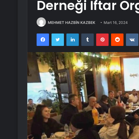
Derneği İftar O
MEHMET HAZBİN KAZBEK
Mart 16, 2024
Facebook
Twitter
LinkedIn
Tumblr
Pinterest
Reddit