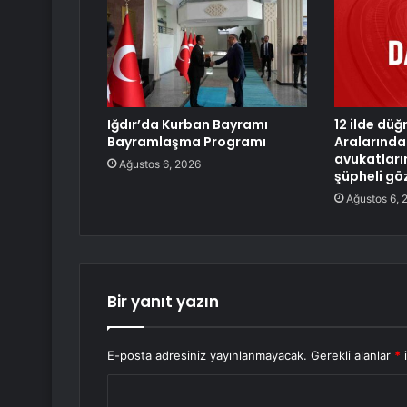
Iğdır’da Kurban Bayramı
12 ilde düğ
Bayramlaşma Programı
Aralarında 
avukatları
Ağustos 6, 2026
şüpheli gö
Ağustos 6, 
Bir yanıt yazın
E-posta adresiniz yayınlanmayacak.
Gerekli alanlar
*
i
Y