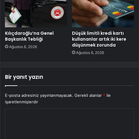
Kılıçdaroğlu’na Genel
Düşük limitli kredi kartı
Başkanlık Tebliği
kullananlar artık iki kere
düşünmek zorunda
Ağustos 6, 2026
Ağustos 6, 2026
Bir yanıt yazın
E-posta adresiniz yayınlanmayacak.
Gerekli alanlar
*
ile
işaretlenmişlerdir
Y
o
r