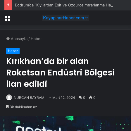
Bodrum’da “Kıyılardan Eşit ve Özgürce Yararlanma Hakkı” Eylemi
Menü
Anasayfa
/
Haber
Haber
Kırıkhan’da bir alan
Roketsan Endüstri Bölgesi
ilan edildi
NURCAN BAYRAM
Mart 12, 2024
0
0
Bir dakikadan az