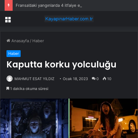
Fransa’daki yangınlarda 4 itfaiye eri hayatını kaybetti
Menü
Anasayfa
/
Haber
Haber
Kaputta korku yolculuğu
MAHMUT ESAT YILDIZ
Ocak 18, 2023
0
10
1 dakika okuma süresi