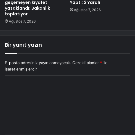
geçemeyen kıyafet
Yaptı: 2 Yaralı
yasaklandı: Bakanlık
Ağustos 7, 2026
toplatıyor
Ağustos 7, 2026
Bir yanıt yazın
E-posta adresiniz yayınlanmayacak.
Gerekli alanlar
*
ile
işaretlenmişlerdir
Y
o
r
u
m
*