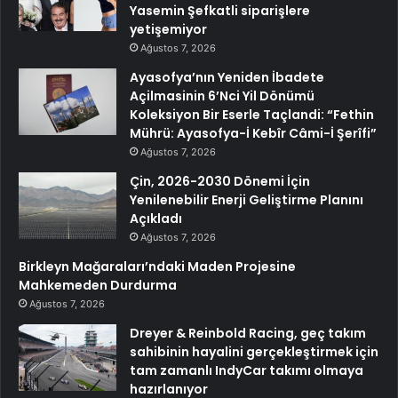
Yasemin Şefkatli siparişlere
yetişemiyor
Ağustos 7, 2026
Ayasofya’nın Yeniden İbadete
Açilmasinin 6’Nci Yil Dönümü
Koleksiyon Bir Eserle Taçlandi: “Fethin
Mührü: Ayasofya-İ Kebîr Câmi-İ Şerîfi”
Ağustos 7, 2026
Çin, 2026-2030 Dönemi İçin
Yenilenebilir Enerji Geliştirme Planını
Açıkladı
Ağustos 7, 2026
Birkleyn Mağaraları’ndaki Maden Projesine
Mahkemeden Durdurma
Ağustos 7, 2026
Dreyer & Reinbold Racing, geç takım
sahibinin hayalini gerçekleştirmek için
tam zamanlı IndyCar takımı olmaya
hazırlanıyor