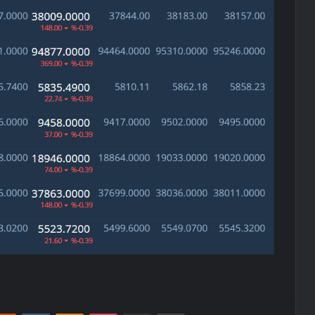
erest
Reddit
VKontakte
Odnoklassniki
Pocket
E-Posta ile paylaş
Yazdır