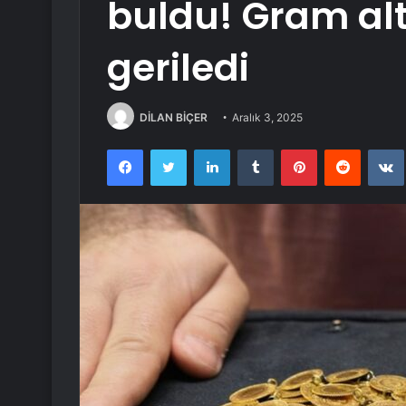
buldu! Gram alt
geriledi
DİLAN BİÇER
Aralık 3, 2025
Facebook
Twitter
LinkedIn
Tumblr
Pinterest
Reddit