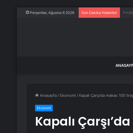
ABD-K
Perşembe, Ağustos 6 2026
Son Dakika Haberleri
ANASAY
Anasayfa
/
Ekonomi
/
Kapalı Çarşı’da makas 100 lira
Ekonomi
Kapalı Çarşı’da