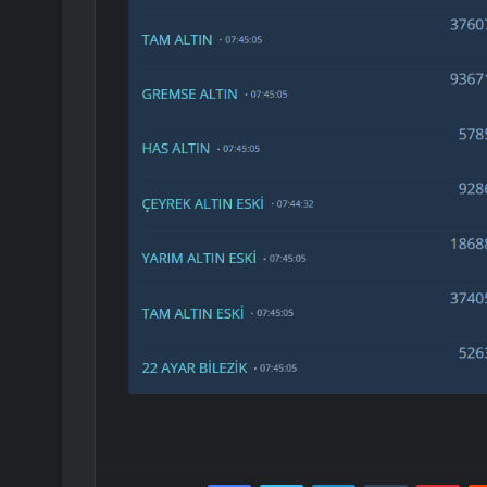
Facebook
Twitter
LinkedIn
Tumblr
Pint