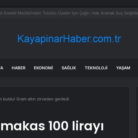
anada enerji ticareti değeri 2025’te artan gaz fiyatlarıyla yükseldi
FA
HABER
EKONOMI
SAĞLIK
TEKNOLOJI
YAŞAM
yı buldu! Gram altın zirveden geriledi
 makas 100 lirayı