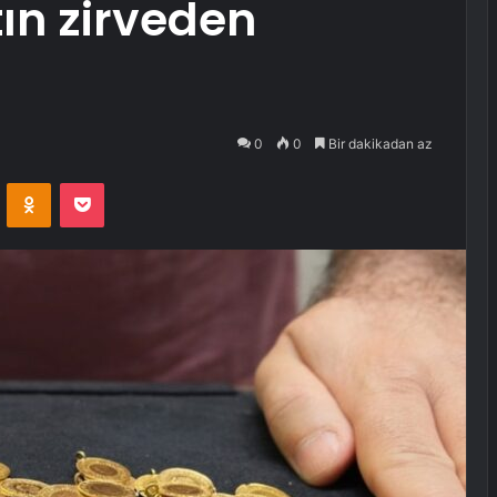
ın zirveden
0
0
Bir dakikadan az
VKontakte
Odnoklassniki
Pocket