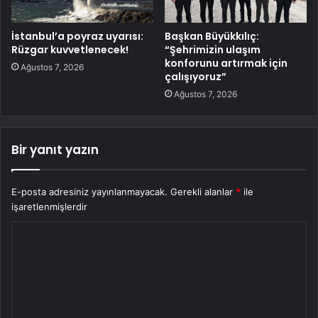
İstanbul’a poyraz uyarısı:
Başkan Büyükkılıç:
Rüzgar kuvvetlenecek!
“Şehrimizin ulaşım
konforunu artırmak için
Ağustos 7, 2026
çalışıyoruz”
Ağustos 7, 2026
Bir yanıt yazın
E-posta adresiniz yayınlanmayacak.
Gerekli alanlar
*
ile
işaretlenmişlerdir
Y
o
r
u
m