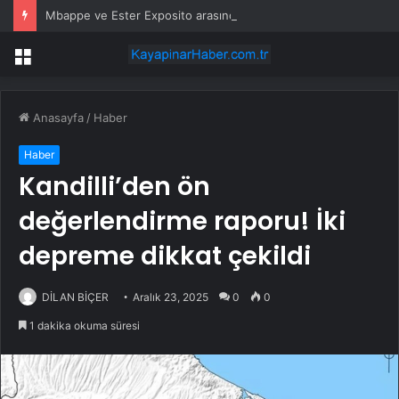
Mbappe ve Ester Exposito arasındaki gizli aşk sosyal medya paylaşımıyla kesinlik kazandı
Menü
Anasayfa
/
Haber
Haber
Kandilli’den ön
değerlendirme raporu! İki
depreme dikkat çekildi
DİLAN BİÇER
Aralık 23, 2025
0
0
1 dakika okuma süresi