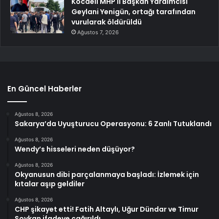
Kocaeli MHP İl Başkan Yardımcısı
Geylani Yenigün, ortağı tarafından
vurularak öldürüldü
Ağustos 7, 2026
En Güncel Haberler
Ağustos 8, 2026
Sakarya’da Uyuşturucu Operasyonu: 6 Zanlı Tutuklandı
Ağustos 8, 2026
Wendy’s hisseleri neden düşüyor?
Ağustos 8, 2026
Okyanusun dibi parçalanmaya başladı: İzlemek için
kıtalar aşıp geldiler
Ağustos 8, 2026
CHP şikayet etti! Fatih Altaylı, Uğur Dündar ve Timur
Soykan ifadeye çağırıldı