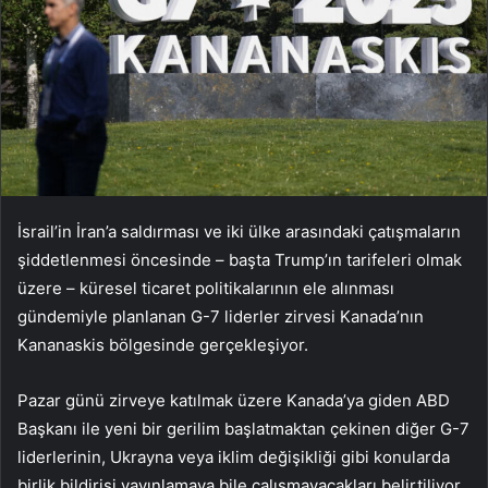
İsrail’in İran’a saldırması ve iki ülke arasındaki çatışmaların
şiddetlenmesi öncesinde – başta Trump’ın tarifeleri olmak
üzere – küresel ticaret politikalarının ele alınması
gündemiyle planlanan G-7 liderler zirvesi Kanada’nın
Kananaskis bölgesinde gerçekleşiyor.
Pazar günü zirveye katılmak üzere Kanada’ya giden ABD
Başkanı ile yeni bir gerilim başlatmaktan çekinen diğer G-7
liderlerinin, Ukrayna veya iklim değişikliği gibi konularda
birlik bildirisi yayınlamaya bile çalışmayacakları belirtiliyor.