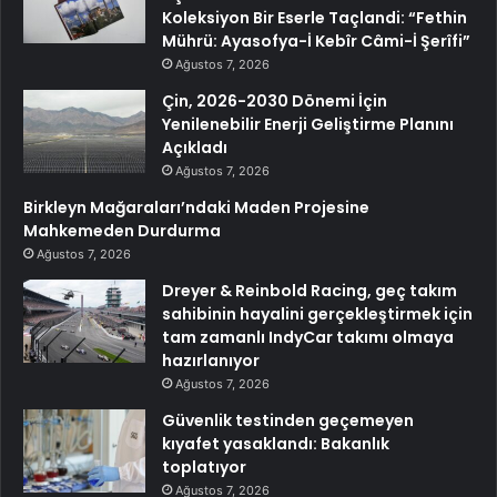
Koleksiyon Bir Eserle Taçlandi: “Fethin
Mührü: Ayasofya-İ Kebîr Câmi-İ Şerîfi”
Ağustos 7, 2026
Çin, 2026-2030 Dönemi İçin
Yenilenebilir Enerji Geliştirme Planını
Açıkladı
Ağustos 7, 2026
Birkleyn Mağaraları’ndaki Maden Projesine
Mahkemeden Durdurma
Ağustos 7, 2026
Dreyer & Reinbold Racing, geç takım
sahibinin hayalini gerçekleştirmek için
tam zamanlı IndyCar takımı olmaya
hazırlanıyor
Ağustos 7, 2026
Güvenlik testinden geçemeyen
kıyafet yasaklandı: Bakanlık
toplatıyor
Ağustos 7, 2026