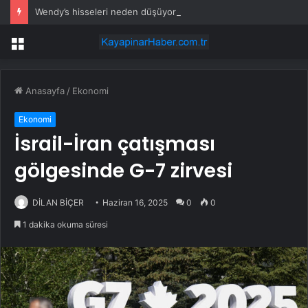
Wendy’s hisseleri neden düşüyor?
Menü
Anasayfa
/
Ekonomi
Ekonomi
İsrail-İran çatışması
gölgesinde G-7 zirvesi
DİLAN BİÇER
Haziran 16, 2025
0
0
1 dakika okuma süresi