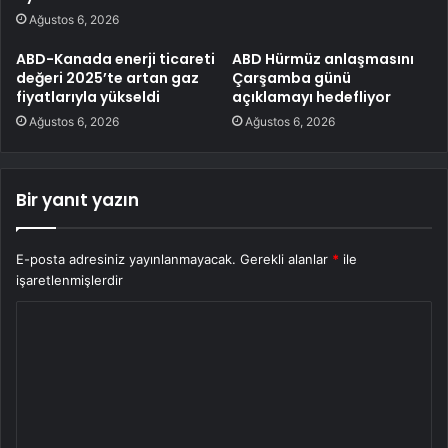
Ağustos 6, 2026
ABD-Kanada enerji ticareti
ABD Hürmüz anlaşmasını
değeri 2025’te artan gaz
Çarşamba günü
fiyatlarıyla yükseldi
açıklamayı hedefliyor
Ağustos 6, 2026
Ağustos 6, 2026
Bir yanıt yazın
E-posta adresiniz yayınlanmayacak.
Gerekli alanlar
*
ile
işaretlenmişlerdir
Y
o
r
u
m