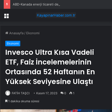
ABD-Kanada enerji ticareti değeri 2025’te artan gaz fiyatlarıyla yükseldi
Menü
Anasayfa
/
Ekonomi
Ekonomi
Invesco Ultra Kısa Vadeli
ETF, Faiz İncelemelerinin
Ortasında 52 Haftanın En
Yüksek Seviyesine Ulaştı
FATİH TAŞCI
Kasım 17, 2023
0
1
1 dakika okuma süresi