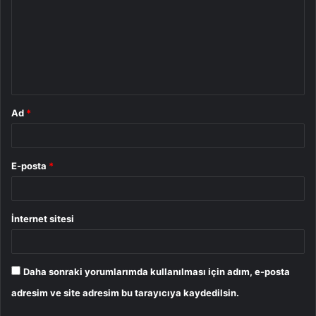
r
u
m
*
Ad
*
E-posta
*
İnternet sitesi
Daha sonraki yorumlarımda kullanılması için adım, e-posta
adresim ve site adresim bu tarayıcıya kaydedilsin.