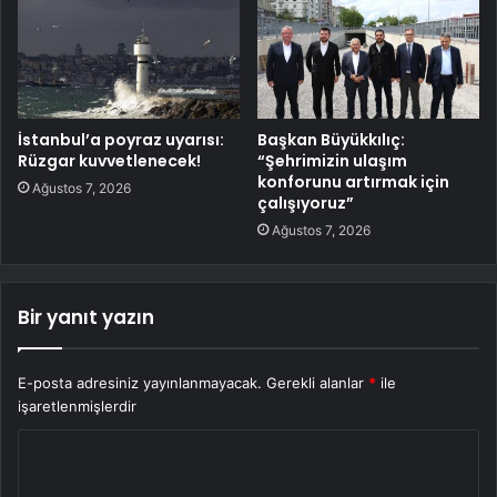
İstanbul’a poyraz uyarısı:
Başkan Büyükkılıç:
Rüzgar kuvvetlenecek!
“Şehrimizin ulaşım
konforunu artırmak için
Ağustos 7, 2026
çalışıyoruz”
Ağustos 7, 2026
Bir yanıt yazın
E-posta adresiniz yayınlanmayacak.
Gerekli alanlar
*
ile
işaretlenmişlerdir
Y
o