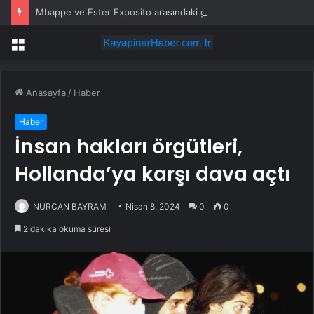
Mbappe ve Ester Exposito arasındaki gizli aşk sosyal medya paylaşımıyla kesinlik kazandı
Menü
Anasayfa
/
Haber
Haber
İnsan hakları örgütleri,
Hollanda’ya karşı dava açtı
NURCAN BAYRAM
Nisan 8, 2024
0
0
2 dakika okuma süresi