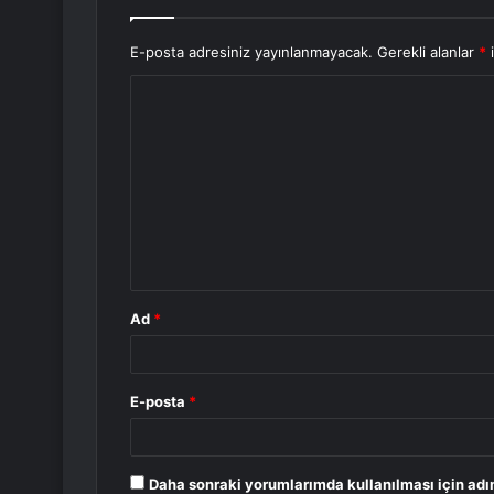
E-posta adresiniz yayınlanmayacak.
Gerekli alanlar
*
i
Y
o
r
u
m
*
Ad
*
E-posta
*
Daha sonraki yorumlarımda kullanılması için adı