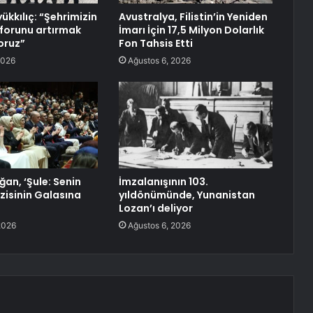
ükkılıç: “Şehrimizin
Avustralya, Filistin’in Yeniden
forunu artırmak
İmarı İçin 17,5 Milyon Dolarlık
yoruz”
Fon Tahsis Etti
2026
Ağustos 6, 2026
an, ‘Şule: Senin
İmzalanışının 103.
zisinin Galasına
yıldönümünde, Yunanistan
Lozan’ı deliyor
2026
Ağustos 6, 2026