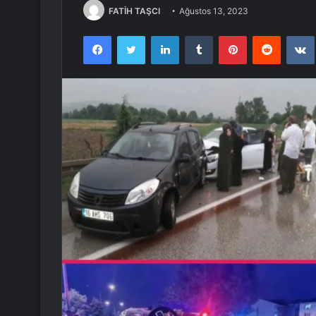
FATİH TAŞCI
Ağustos 13, 2023
Facebook
Twitter
LinkedIn
Tumblr
Pinterest
Reddit