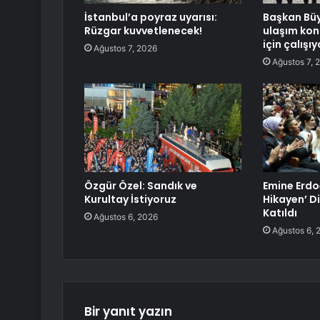
İstanbul’a poyraz uyarısı:
Başkan Büy
Rüzgar kuvvetlenecek!
ulaşım kon
için çalışı
Ağustos 7, 2026
Ağustos 7, 
Özgür Özel: Sandık ve
Emine Erdoğ
Kurultay İstiyoruz
Hikayen’ Di
Katıldı
Ağustos 6, 2026
Ağustos 6, 
Bir yanıt yazın