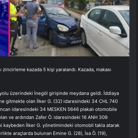
ğı zincirleme kazada 5 kişi yaralandı. Kazada, makası
yolu üzerindeki İnegöl girişinde meydana geldi. İddiaya
ne gitmekte olan İlker G. (32) idaresindeki 34 CHL 740
ğancan idaresindeki 34 MESKEN 5646 plakalı otomobile
e olan ve ardından Zafer Ö. idaresindeki 16 ANH 309
ni kaybeden İlker G. yönetimindeki otomobil takla atarak
likte araçlarda bulunan Emine G. (28), İsa Ö. (19),