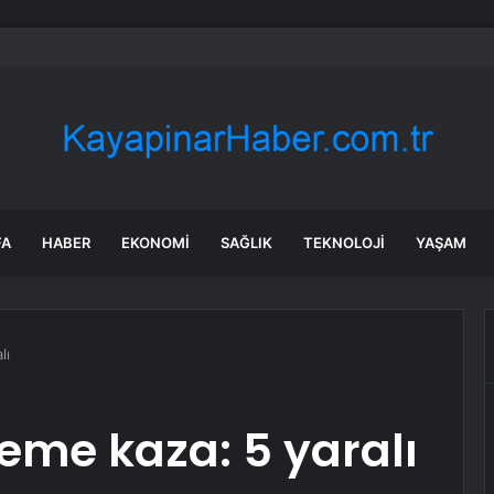
n 2026 Yaz Güncellemesi: Grok Asistanı Araç Kontrolünde
FA
HABER
EKONOMI
SAĞLIK
TEKNOLOJI
YAŞAM
lı
leme kaza: 5 yaralı