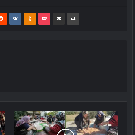
erest
Reddit
VKontakte
Odnoklassniki
Pocket
E-Posta ile paylaş
Yazdır