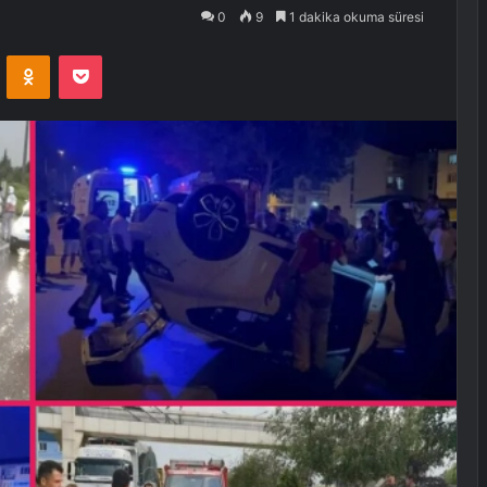
0
9
1 dakika okuma süresi
VKontakte
Odnoklassniki
Pocket