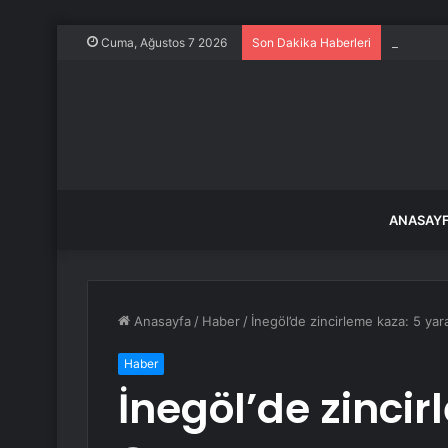
Tesla’nı
Cuma, Ağustos 7 2026
Son Dakika Haberleri
ANASAY
Anasayfa
/
Haber
/
İnegöl’de zincirleme kaza: 5 yara
Haber
İnegöl’de zincir