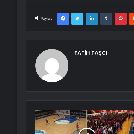
Facebook
Twitter
LinkedIn
Tumblr
Pint
Paylaş
FATİH TAŞCI