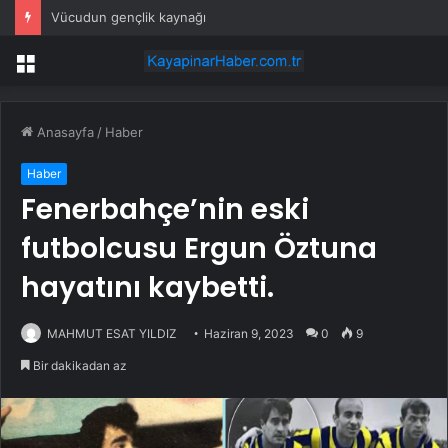
Vücudun gençlik kaynağı
Menü
Anasayfa
/
Haber
Haber
Fenerbahçe’nin eski
futbolcusu Ergun Öztuna
hayatını kaybetti.
MAHMUT ESAT YILDIZ
Haziran 9, 2023
0
9
Bir dakikadan az