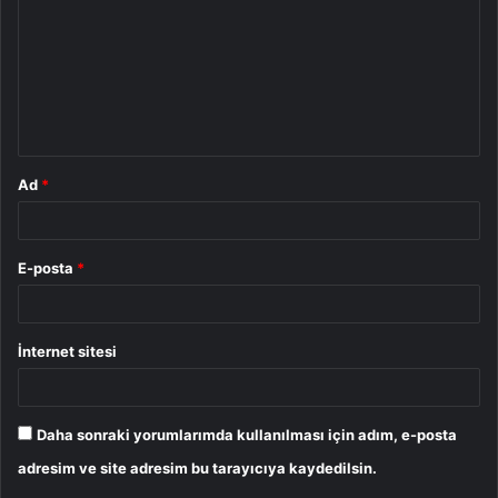
r
u
m
*
Ad
*
E-posta
*
İnternet sitesi
Daha sonraki yorumlarımda kullanılması için adım, e-posta
adresim ve site adresim bu tarayıcıya kaydedilsin.