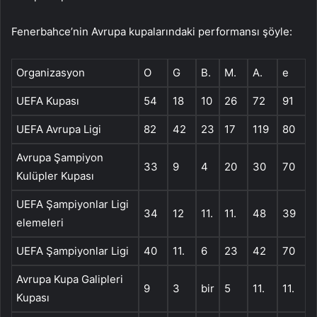
Fenerbahce’nin Avrupa kupalarındaki performansı şöyle:
Organizasyon
O
G
B.
M.
A.
e
UEFA Kupası
54
18
10
26
72
91
UEFA Avrupa Ligi
82
42
23
17
119
80
Avrupa Şampiyon
33
9
4
20
30
70
Kulüpler Kupası
UEFA Şampiyonlar Ligi
34
12
11.
11.
48
39
elemeleri
UEFA Şampiyonlar Ligi
40
11.
6
23
42
70
Avrupa Kupa Galipleri
9
3
bir
5
11.
11.
Kupası