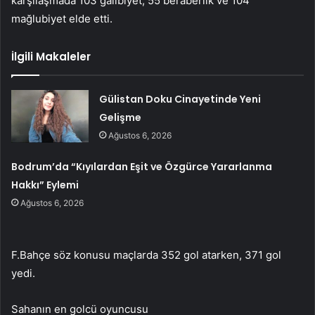
karşılaşmada 103 galibiyet, 55 beraberlik ve 104
mağlubiyet elde etti.
İlgili Makaleler
Gülistan Doku Cinayetinde Yeni
Gelişme
Ağustos 6, 2026
Bodrum’da “Kıyılardan Eşit ve Özgürce Yararlanma
Hakkı” Eylemi
Ağustos 6, 2026
F.Bahçe söz konusu maçlarda 352 gol atarken, 371 gol
yedi.
Sahanın en golcü oyuncusu