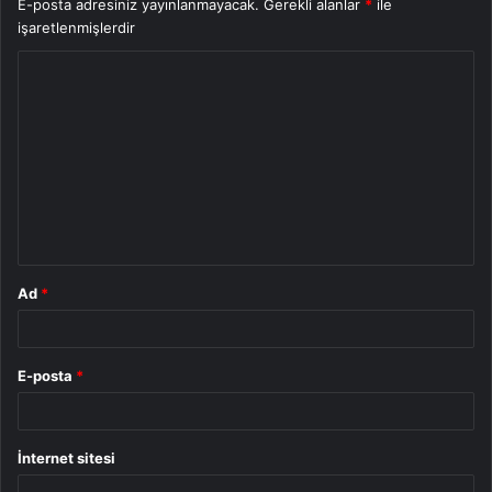
E-posta adresiniz yayınlanmayacak.
Gerekli alanlar
*
ile
işaretlenmişlerdir
Y
o
r
u
m
*
Ad
*
E-posta
*
İnternet sitesi