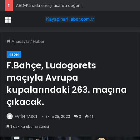
ABD-Kanada enerji ticareti değeri 2025’te artan gaz fiyatlarıyla yükseldi
Menü
Anasayfa
/
Haber
Haber
F.Bahçe, Ludogorets
maçıyla Avrupa
kupalarındaki 263. maçına
çıkacak.
FATİH TAŞCI
Ekim 25, 2023
0
11
1 dakika okuma süresi