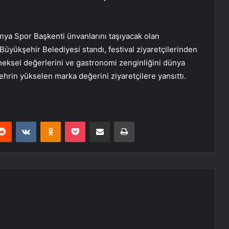
ya Spor Başkenti ünvanlarını taşıyacak olan
Büyükşehir Belediyesi standı, festival ziyaretçilerinden
leneksel değerlerini ve gastronomi zenginliğini dünya
ehrin yükselen marka değerini ziyaretçilere yansıttı.
erest
Reddit
VKontakte
Odnoklassniki
Pocket
E-Posta ile paylaş
Yazdır