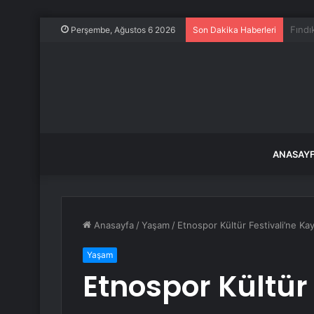
ABD-K
Perşembe, Ağustos 6 2026
Son Dakika Haberleri
ANASAY
Anasayfa
/
Yaşam
/
Etnospor Kültür Festivali’ne K
Yaşam
Etnospor Kültür 