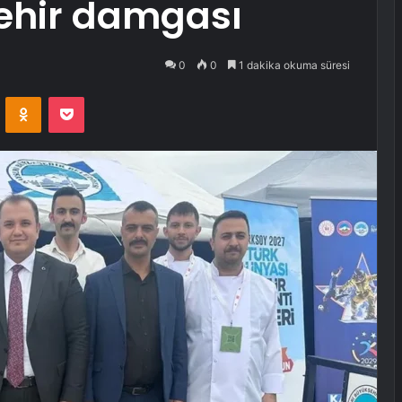
ehir damgası
0
0
1 dakika okuma süresi
VKontakte
Odnoklassniki
Pocket