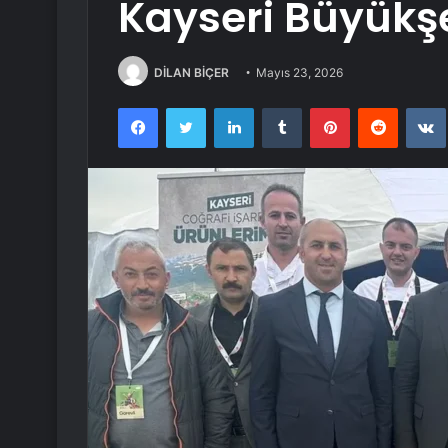
Kayseri Büyükş
DİLAN BİÇER
Mayıs 23, 2026
Facebook
Twitter
LinkedIn
Tumblr
Pinterest
Reddit