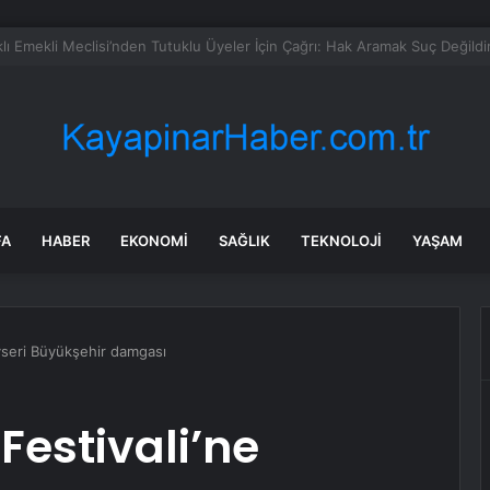
anada enerji ticareti değeri 2025’te artan gaz fiyatlarıyla yükseldi
FA
HABER
EKONOMI
SAĞLIK
TEKNOLOJI
YAŞAM
ayseri Büyükşehir damgası
Festivali’ne