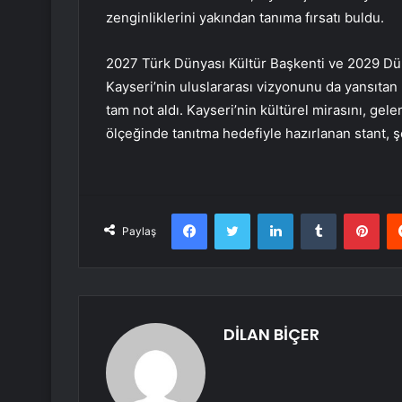
zenginliklerini yakından tanıma fırsatı buldu.
2027 Türk Dünyası Kültür Başkenti ve 2029 Dün
Kayseri’nin uluslararası vizyonunu da yansıtan 
tam not aldı. Kayseri’nin kültürel mirasını, ge
ölçeğinde tanıtma hedefiyle hazırlanan stant, ş
Facebook
Twitter
LinkedIn
Tumblr
Pint
Paylaş
DİLAN BİÇER