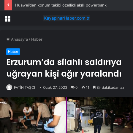
Huawei’den konum takibi özellikli akıllı powerbank
Menü
Anasayfa
/
Haber
Haber
Erzurum’da silahlı saldırıya
uğrayan kişi ağır yaralandı
FATİH TAŞCI
Ocak 27, 2023
0
11
Bir dakikadan az