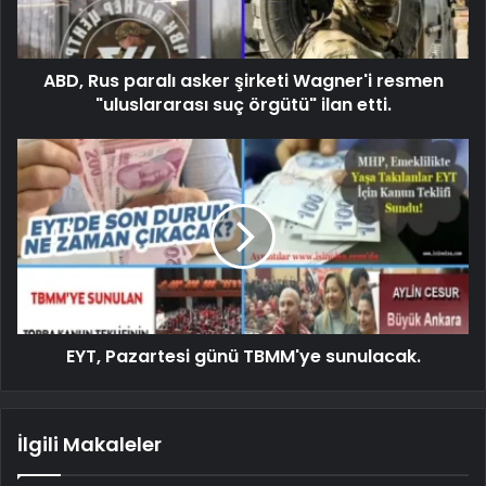
ABD, Rus paralı asker şirketi Wagner'i resmen
"uluslararası suç örgütü" ilan etti.
EYT, Pazartesi günü TBMM'ye sunulacak.
İlgili Makaleler