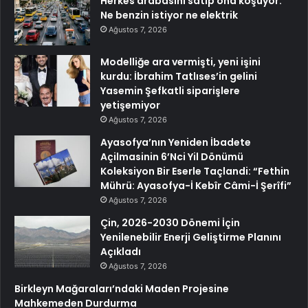
Herkes arabasını satıp ona koşuyor:
Ne benzin istiyor ne elektrik
Ağustos 7, 2026
Modelliğe ara vermişti, yeni işini
kurdu: İbrahim Tatlıses’in gelini
Yasemin Şefkatli siparişlere
yetişemiyor
Ağustos 7, 2026
Ayasofya’nın Yeniden İbadete
Açilmasinin 6’Nci Yil Dönümü
Koleksiyon Bir Eserle Taçlandi: “Fethin
Mührü: Ayasofya-İ Kebîr Câmi-İ Şerîfi”
Ağustos 7, 2026
Çin, 2026-2030 Dönemi İçin
Yenilenebilir Enerji Geliştirme Planını
Açıkladı
Ağustos 7, 2026
Birkleyn Mağaraları’ndaki Maden Projesine
Mahkemeden Durdurma