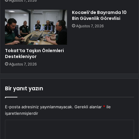
Ağustos 7, 2026
Kocaeli’de Bayramda 10
Bin Güvenlik Görevlisi
Ağustos 7, 2026
Tokat’ta Taşkın Önlemleri
Destekleniyor
Ağustos 7, 2026
Bir yanıt yazın
E-posta adresiniz yayınlanmayacak.
Gerekli alanlar
*
ile
işaretlenmişlerdir
Y
o