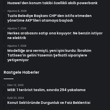
Huawei’den konum takibi özellikli akıllı powerbank
Ağustos 8, 2026
Tuzla Belediye Başkanı CHP’den istifa etmeden
yönetime AKP’lileri atamaya başladı
Ağustos 7, 2026
Herkes arabasını satıp ona koşuyor: Ne benzin istiyor
ne elektrik
Ağustos 7, 2026
Modelliğe ara vermişti, yeni işini kurdu: İbrahim
Tatlıses’in gelini Yasemin Şefkatli siparişlere
yetişemiyor
Rastgele Haberler
Ekim 12, 2025
MSB: 1 terörist teslim, sınırda 294 yakalama
Eylül 23, 2024
Konut Sektöründe Durgunluk ve Faiz Beklentisi