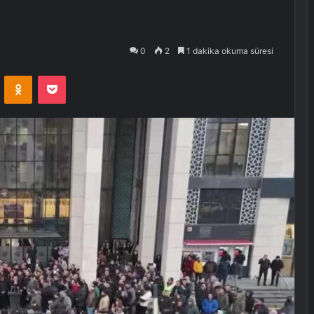
0
2
1 dakika okuma süresi
VKontakte
Odnoklassniki
Pocket