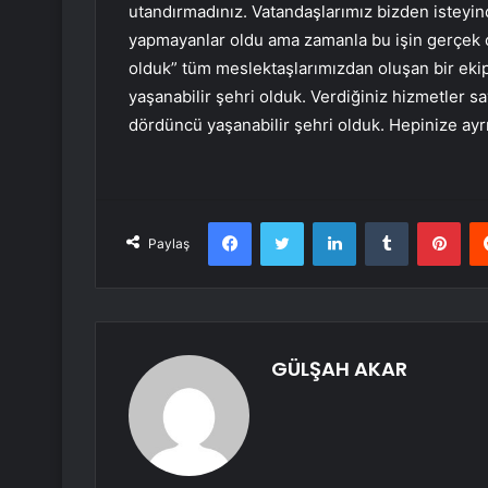
utandırmadınız. Vatandaşlarımız bizden isteyinc
yapmayanlar oldu ama zamanla bu işin gerçek olm
olduk” tüm meslektaşlarımızdan oluşan bir ek
yaşanabilir şehri olduk. Verdiğiniz hizmetler s
dördüncü yaşanabilir şehri olduk. Hepinize ayr
Facebook
Twitter
LinkedIn
Tumblr
Pint
Paylaş
GÜLŞAH AKAR