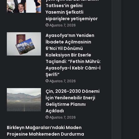
Tatlıses’in gelini
Yasemin Şefkatli
siparişlere yetişemiyor
Ağustos 7, 2026
Ayasofya’nın Yeniden
İbadete Açilmasinin
6’Nci Yil Dönümü
Koleksiyon Bir Eserle
Taçlandi: “Fethin Mührü:
Ayasofya-İ Kebîr Câmi-İ
Şerîfi”
Ağustos 7, 2026
Çin, 2026-2030 Dönemi
İçin Yenilenebilir Enerji
Geliştirme Planını
Açıkladı
Ağustos 7, 2026
Birkleyn Mağaraları’ndaki Maden
Projesine Mahkemeden Durdurma