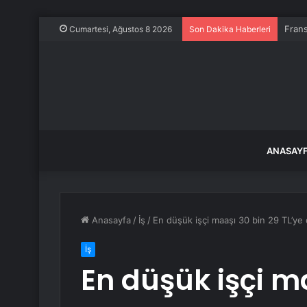
Frans
Cumartesi, Ağustos 8 2026
Son Dakika Haberleri
ANASAY
Anasayfa
/
İş
/
En düşük işçi maaşı 30 bin 29 TL’ye ç
İş
En düşük işçi ma