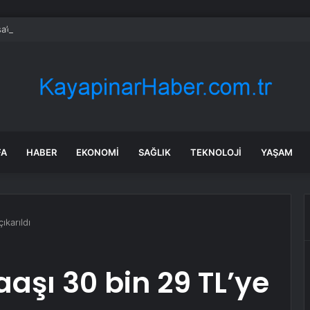
a’daki yangınlarda 4 itfaiye eri hayatını kaybetti
FA
HABER
EKONOMI
SAĞLIK
TEKNOLOJI
YAŞAM
ıkarıldı
aşı 30 bin 29 TL’ye