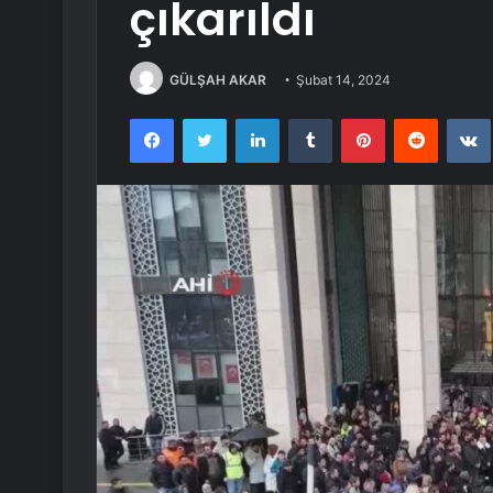
çıkarıldı
GÜLŞAH AKAR
Şubat 14, 2024
Facebook
Twitter
LinkedIn
Tumblr
Pinterest
Reddit