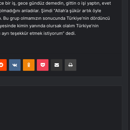
e bir iş, gece gündüz demedin, gittin o işi yaptın, evet
adığını anladılar. Şimdi “Allah’a şükür artık öyle
ip. Bu grup olmamızın sonucunda Türkiye’nin dördüncü
ayesinde kimin yanında olursak olalım Türkiye’nin
ı ayrı teşekkür etmek istiyorum” dedi.
erest
Reddit
VKontakte
Odnoklassniki
Pocket
E-Posta ile paylaş
Yazdır