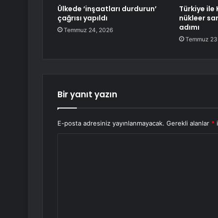
Ülkede ‘inşaatları durdurun’
Türkiye il
çağrısı yapıldı
nükleer san
adımı
Temmuz 24, 2026
Temmuz 23
Bir yanıt yazın
E-posta adresiniz yayınlanmayacak.
Gerekli alanlar
*
i
Y
o
r
u
m
*