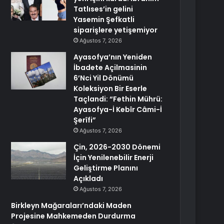
Tatlıses’in gelini
Yasemin Şefkatli
siparişlere yetişemiyor
Ağustos 7, 2026
Ayasofya’nın Yeniden
İbadete Açilmasinin
6’Nci Yil Dönümü
Koleksiyon Bir Eserle
Taçlandi: “Fethin Mührü:
Ayasofya-İ Kebîr Câmi-İ
Şerîfi”
Ağustos 7, 2026
Çin, 2026-2030 Dönemi
İçin Yenilenebilir Enerji
Geliştirme Planını
Açıkladı
Ağustos 7, 2026
Birkleyn Mağaraları’ndaki Maden
Projesine Mahkemeden Durdurma