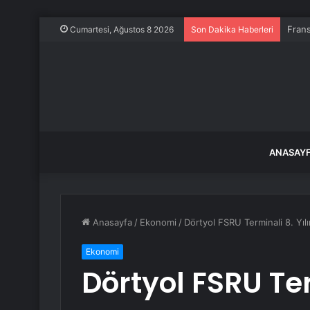
Frans
Cumartesi, Ağustos 8 2026
Son Dakika Haberleri
ANASAY
Anasayfa
/
Ekonomi
/
Dörtyol FSRU Terminali 8. Yılı
Ekonomi
Dörtyol FSRU Ter