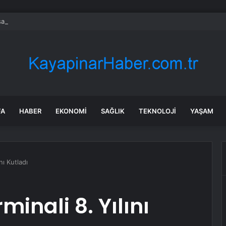
a’daki yangınlarda 4 itfaiye eri hayatını kaybetti
FA
HABER
EKONOMI
SAĞLIK
TEKNOLOJI
YAŞAM
nı Kutladı
minali 8. Yılını