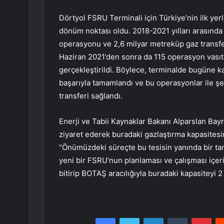
Dörtyol FSRU Terminali için Türkiye’nin ilk yer
dönüm noktası oldu. 2018-2021 yılları arasında
operasyonu ve 2,6 milyar metreküp gaz transfer
Haziran 2021’den sonra da 115 operasyon vasıta
gerçekleştirildi. Böylece, terminalde bugüne
başarıyla tamamlandı ve bu operasyonlar ile ş
transferi sağlandı.
Enerji ve Tabii Kaynaklar Bakanı Alparslan Bay
ziyaret ederek buradaki gazlaştırma kapasitesini
“Önümüzdeki süreçte bu tesisin yanında bir t
yeni bir FSRU’nun planlaması ve çalışması içer
bitirip BOTAŞ aracılığıyla buradaki kapasiteyi 2
Facebook
Twitter
LinkedIn
Tumblr
Pint