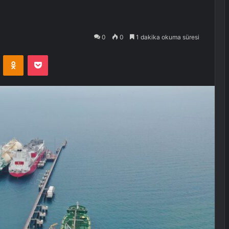
0
0
1 dakika okuma süresi
VKontakte
Odnoklassniki
Pocket