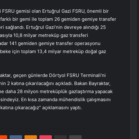
li FSRU gemisi olan Ertuğrul Gazi FSRU, önemli bir
 farklı bir gemi ile toplam 26 gemiden gemiye transfer
i sağlandı. Ertuğrul Gazi’nin devreye alındığı 25
sıyla 10,8 milyar metreküp gaz transferi
 kadar 141 gemiden gemiye transfer operasyonu
ebeke için toplam 13,4 milyar metreküp doğal gaz
raktar, geçen günlerde Dörtyol FSRU Terminali’ni
n 2 katına çıkarılacağını açıkladı. Bakan Bayraktar,
ane daha 28 milyon metreküplük gazlaştırma yapacak
isindeyiz. En kısa zamanda mühendislik çalışmasını
 katına çıkaracağız” açıklamasını yaptı.
erest
Reddit
VKontakte
Odnoklassniki
Pocket
E-Posta ile paylaş
Yazdır