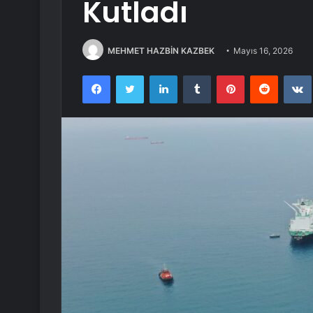
Kutladı
MEHMET HAZBİN KAZBEK
Mayıs 16, 2026
Facebook
Twitter
LinkedIn
Tumblr
Pinterest
Reddit