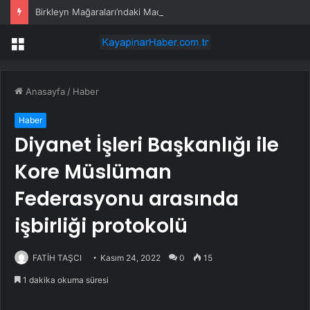
Birkleyn Mağaraları’ndaki Maden Projesine Mahkemeden Durdurma
Menü
Anasayfa
/
Haber
Haber
Diyanet İşleri Başkanlığı ile
Kore Müslüman
Federasyonu arasında
işbirliği protokolü
FATİH TAŞCI
Kasım 24, 2022
0
15
1 dakika okuma süresi