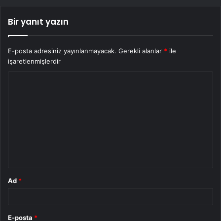
Bir yanıt yazın
E-posta adresiniz yayınlanmayacak.
Gerekli alanlar
*
ile
işaretlenmişlerdir
Y
o
r
u
m
*
Ad
*
E-posta
*