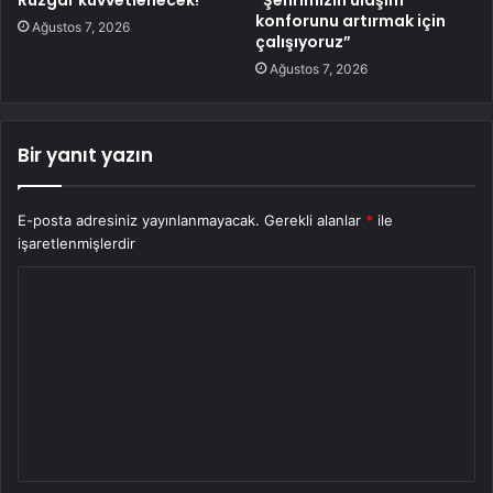
konforunu artırmak için
Ağustos 7, 2026
çalışıyoruz”
Ağustos 7, 2026
Bir yanıt yazın
E-posta adresiniz yayınlanmayacak.
Gerekli alanlar
*
ile
işaretlenmişlerdir
Y
o
r
u
m
*