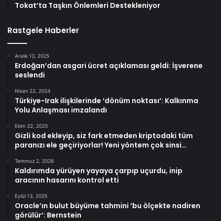
Tokat’ta Taşkın Önlemleri Destekleniyor
Rastgele Haberler
Aralık 13, 2025
Erdoğan’dan asgari ücret açıklaması geldi: İşverene
seslendi
Nisan 22, 2024
Türkiye-Irak ilişkilerinde ‘dönüm noktası’: Kalkınma
Yolu Anlaşması imzalandı
Ekim 22, 2025
Gizli kod ekleyip, siz fark etmeden kriptodaki tüm
paranızı ele geçiriyorlar! Yeni yöntem çok sinsi…
Temmuz 2, 2026
Kaldırımda yürüyen yayaya çarpıp uçurdu, inip
aracının hasarını kontrol etti
Eylül 13, 2025
Oracle’ın bulut büyüme tahmini ’bu ölçekte nadiren
görülür’: Bernstein