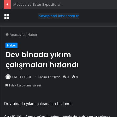
Mbappe ve Ester Exposito arasındaki gizli aşk sosyal medya paylaşımıyla kesinlik kazandı
Menü
Anasayfa
/
Haber
Haber
Dev binada yıkım
çalışmaları hızlandı
FATİH TAŞCI
Kasım 17, 2022
0
9
1 dakika okuma süresi
Dev binada yıkım çalışmaları hızlandı
SAMSUN – Samsun’un İlkadım ilçesinde bulunan ‘Anakent